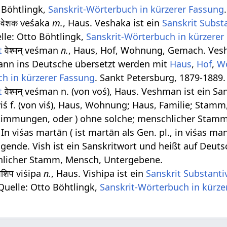
o Böhtlingk,
Sanskrit-Wörterbuch in kürzerer Fassung
वेशक veśaka
m.
, Haus. Veshaka ist ein
Sanskrit Subst
elle: Otto Böhtlingk,
Sanskrit-Wörterbuch in kürzerer
t
वेश्मन् veśman
n.
, Haus, Hof, Wohnung, Gemach. Ves
nn ins Deutsche übersetzt werden mit
Haus
,
Hof
,
W
ch in kürzerer Fassung
. Sankt Petersburg, 1879-1889.
t
वेश्मन् veśman n. (von voś), Haus. Veshman ist ein S
viś f. (von viś), Haus, Wohnung; Haus, Familie; Stam
timmungen, oder ) ohne solche; menschlicher Stam
In viśas martān ( ist martān als Gen. pl., in viśas m
lgende. Vish ist ein Sanskritwort und heißt auf Deu
hlicher Stamm, Mensch, Untergebene.
िशिप viśipa
n.
, Haus. Vishipa ist ein
Sanskrit Substanti
 Quelle: Otto Böhtlingk,
Sanskrit-Wörterbuch in kürze