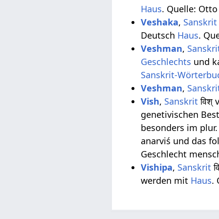
Haus
. Quelle: Ott
Veshaka
,
Sanskrit
Deutsch
Haus
. Qu
Veshman
,
Sanskri
Geschlechts
und ka
Sanskrit-Wörterbu
Veshman
,
Sanskri
Vish
,
Sanskrit
विश् 
genetivischen Bes
besonders im plur. 
anarviś und das fo
Geschlecht mensc
Vishipa
,
Sanskrit
व
werden mit
Haus
.