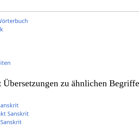
Wörterbuch
ik
iten
t Übersetzungen zu ähnlichen Begriff
anskrit
kt Sanskrit
Sanskrit
t