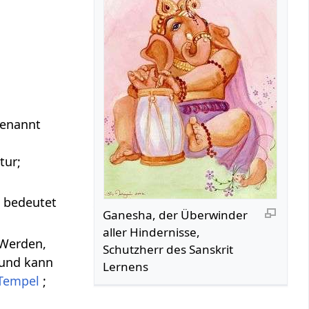
genannt
tur;
d bedeutet
Ganesha, der Überwinder
aller Hindernisse,
 Werden,
Schutzherr des Sanskrit
und kann
Lernens
Tempel
;