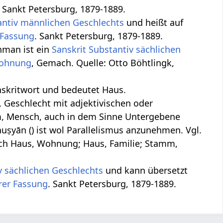
. Sankt Petersburg, 1879-1889.
antiv
männlichen
Geschlechts
und heißt auf
 Fassung
. Sankt Petersburg, 1879-1889.
hman ist ein
Sanskrit Substantiv
sächlichen
ohnung
, Gemach. Quelle: Otto Böhtlingk,
anskritwort und bedeutet Haus.
m, Geschlecht mit adjektivischen oder
m, Mensch, auch in dem Sinne Untergebene
anuṣyān () ist wol Parallelismus anzunehmen. Vgl.
tsch Haus, Wohnung; Haus, Familie; Stamm,
v
sächlichen
Geschlechts
und kann übersetzt
rer Fassung
. Sankt Petersburg, 1879-1889.