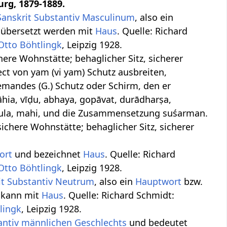
urg, 1879-1889.
Sanskrit Substantiv
Masculinum
, also ein
übersetzt werden mit
Haus
. Quelle: Richard
Otto Böhtlingk
, Leipzig 1928.
ichere Wohnstätte; behaglicher Sitz, sicherer
ect von yam (vi yam) Schutz ausbreiten,
jemandes (G.) Schutz oder Schirm, den er
ṛṣāhia, vīḍu, abhaya, gopāvat, durādharṣa,
ahula, mahi, und die Zusammensetzung suśarman.
ichere Wohnstätte; behaglicher Sitz, sicherer
ort
und bezeichnet
Haus
. Quelle: Richard
Otto Böhtlingk
, Leipzig 1928.
it Substantiv
Neutrum
, also ein
Hauptwort
bzw.
 kann mit
Haus
. Quelle: Richard Schmidt:
lingk
, Leipzig 1928.
antiv
männlichen
Geschlechts
und bedeutet