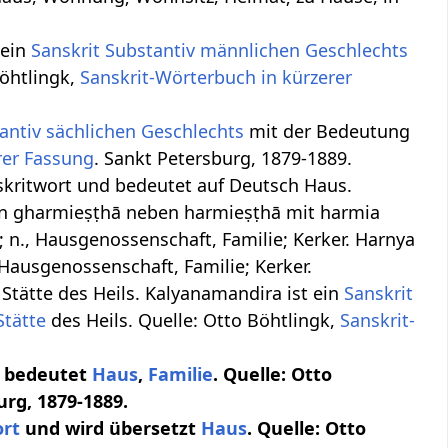
 ein
Sanskrit Substantiv
männlichen
Geschlechts
öhtlingk,
Sanskrit-Wörterbuch in kürzerer
antiv
sächlichen
Geschlechts
mit der Bedeutung
rer Fassung
. Sankt Petersburg, 1879-1889.
nskritwort und bedeutet auf Deutsch Haus.
was in gharmieṣṭhā neben harmieṣṭhā mit harmia
; n., Hausgenossenschaft, Familie; Kerker. Harnya
Hausgenossenschaft, Familie; Kerker.
e Stätte des Heils. Kalyanamandira ist ein
Sanskrit
Stätte
des Heils. Quelle: Otto Böhtlingk,
Sanskrit-
nd bedeutet
Haus
,
Familie
. Quelle: Otto
urg, 1879-1889.
rt
und wird übersetzt
Haus
. Quelle: Otto