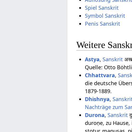
Spiel Sanskrit
Symbol Sanskrit
Penis Sanskrit
Weitere Sanskr
Astya
,
Sanskrit
अस्
Quelle: Otto Böhtl
Chhattvara
,
Sansk
die deutsche Übe
1879-1889.
Dhishnya
,
Sanskri
Nachträge zum San
Durona
,
Sanskrit
द
duroṇe, zu Hause, 
stotur, manuṣas, p