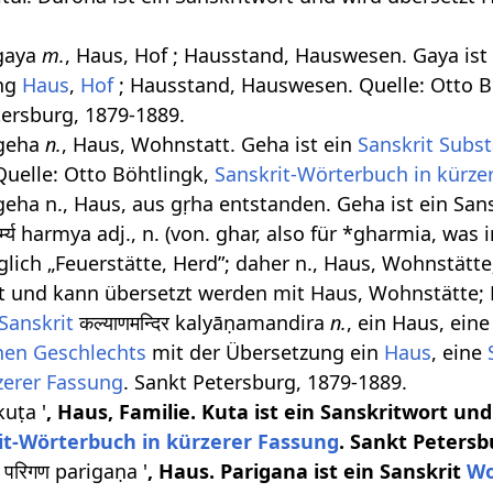
gaya
m.
, Haus, Hof ; Hausstand, Hauswesen. Gaya ist
ung
Haus
,
Hof
; Hausstand, Hauswesen. Quelle: Otto B
tersburg, 1879-1889.
 geha
n.
, Haus, Wohnstatt. Geha ist ein
Sanskrit Subst
Quelle: Otto Böhtlingk,
Sanskrit-Wörterbuch in kürze
 geha n., Haus, aus gṛha entstanden. Geha ist ein Sa
र्म्य harmya adj., n. (von. ghar, also für *gharmia, 
glich „Feuerstätte, Herd”; daher n., Haus, Wohnstätte
rt und kann übersetzt werden mit Haus, Wohnstätte; 
Sanskrit
कल्याणमन्दिर kalyāṇamandira
n.
, ein Haus, ein
hen
Geschlechts
mit der Übersetzung ein
Haus
, eine
zerer Fassung
. Sankt Petersburg, 1879-1889.
kuṭa '
, Haus, Familie. Kuta ist ein Sanskritwort u
it-Wörterbuch in kürzerer Fassung
. Sankt Petersb
परिगण parigaṇa '
, Haus. Parigana ist ein Sanskrit
Wo