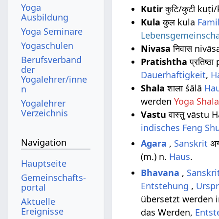
Yoga
Kutir
कुटि/कुटी kuṭi/
Ausbildung
Kula
कुल kula
Famil
Yoga Seminare
Lebensgemeinscha
Yogaschulen
Nivasa
निवास nivā
Berufsverband
Pratishtha
प्रतिष्ठ
der
Dauerhaftigkeit
,
H
Yogalehrer/inne
Shala
शाला śālā
Ha
n
werden
Yoga Shal
Yogalehrer
Verzeichnis
Vastu
वास्तु vāstu
indisches
Feng Shu
Navigation
Agara
,
Sanskrit
अग
(m.) n.
Haus
.
Hauptseite
Bhavana
,
Sanskri
Gemeinschafts­
Entstehung
,
Ursp
portal
übersetzt werden 
Aktuelle
Ereignisse
das Werden,
Ents