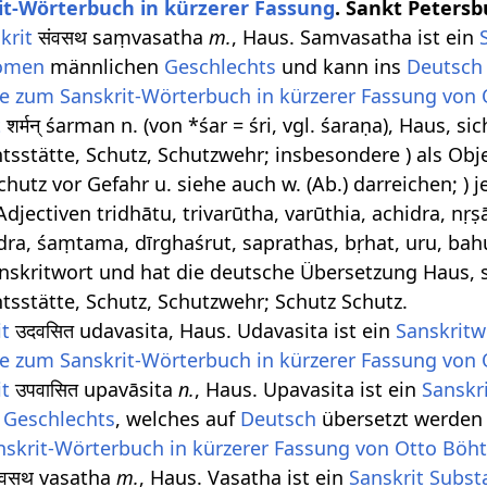
it-Wörterbuch in kürzerer Fassung
. Sankt Petersb
krit
संवसथ saṃvasatha
m.
, Haus. Samvasatha ist ein
omen
männlichen
Geschlechts
und kann ins
Deutsch
e zum Sanskrit-Wörterbuch in kürzerer Fassung von 
t
शर्मन् śarman n. (von *śar = śri, vgl. śaraṇa), Haus, s
htsstätte, Schutz, Schutzwehr; insbesondere ) als Obj
chutz vor Gefahr u. siehe auch w. (Ab.) darreichen; ) 
 Adjectiven tridhātu, trivarūtha, varūthia, achidra, n
dra, śaṃtama, dīrghaśrut, saprathas, bṛhat, uru, b
nskritwort und hat die deutsche Übersetzung Haus, s
htsstätte, Schutz, Schutzwehr; Schutz Schutz.
it
उदवसित udavasita, Haus. Udavasita ist ein
Sanskritw
e zum Sanskrit-Wörterbuch in kürzerer Fassung von 
it
उपवासित upavāsita
n.
, Haus. Upavasita ist ein
Sanskr
n
Geschlechts
, welches auf
Deutsch
übersetzt werden
skrit-Wörterbuch in kürzerer Fassung von Otto Böht
वसथ vasatha
m.
, Haus. Vasatha ist ein
Sanskrit Subst