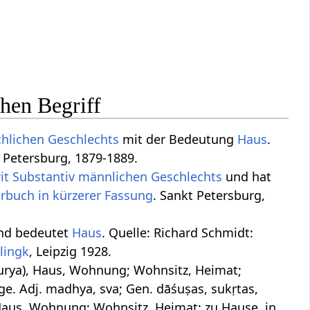
chen Begriff
chlichen
Geschlechts
mit der Bedeutung
Haus
.
t Petersburg, 1879-1889.
it Substantiv
männlichen
Geschlechts
und hat
rbuch in kürzerer Fassung
. Sankt Petersburg,
nd bedeutet
Haus
. Quelle: Richard Schmidt:
lingk
, Leipzig 1928.
 durya), Haus, Wohnung; Wohnsitz, Heimat;
e. Adj. madhya, sva; Gen. dāśuṣas, sukṛtas,
 Haus, Wohnung; Wohnsitz, Heimat; zu Hause, in