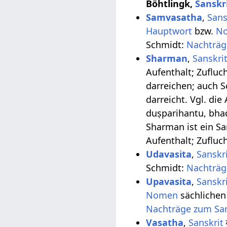
Böhtlingk,
Sanskr
Samvasatha
,
Sans
Hauptwort
bzw.
N
Schmidt:
Nachträg
Sharman
,
Sanskri
Aufenthalt; Zufluc
darreichen; auch S
darreicht. Vgl. die
duṣparihantu, bha
Sharman ist ein Sa
Aufenthalt; Zufluc
Udavasita
,
Sanskr
Schmidt:
Nachträg
Upavasita
,
Sanskr
Nomen
sächliche
Nachträge zum San
Vasatha
,
Sanskrit