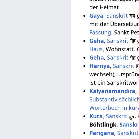
der Heimat.
Gaya
,
Sanskrit
गय 
mit der Übersetz
Fassung
. Sankt Pe
Geha
,
Sanskrit
गेह
Haus
, Wohnstatt. 
Geha
,
Sanskrit
गेह
Harnya
,
Sanskrit
ह
wechselt), ursprün
ist ein Sanskritwo
Kalyanamandira
,
Substantiv
sächlic
Wörterbuch in kür
Kuta
,
Sanskrit
कुट 
Böhtlingk,
Sanskr
Parigana
,
Sanskrit