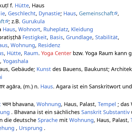
kuṭī f.
Hütte
, Haus
ie
,
Geschlecht
,
Dynastie
;
Haus
,
Gemeinschaft
,
ft
; z.B.
Gurukula
sa
Haus
,
Wohnort
,
Ruheplatz
,
Kleidung
ा pratiṣṭhā
Festigkeit
,
Basis
,
Grundlage
,
Stabilität
,
aus
,
Wohnung
,
Residenz
us
,
Hütte
,
Raum
.
Yoga Center
bzw. Yoga Raum kann 
a
,
Yogashala
 Haus, Gebäude;
Kunst
des Bauens, Baukunst; Architek
i
ार agāra, (m.) n.
Haus
. Agara ist ein Sanskritwort un
t
भवन bhavana,
Wohnung
, Haus, Palast,
Tempel
; das
rung
. Bhavana ist ein sächliches
Sanskrit Substantiv
in die deutsche
Sprache
mit
Wohnung
, Haus, Palast,
tehung
,
Ursprung
.