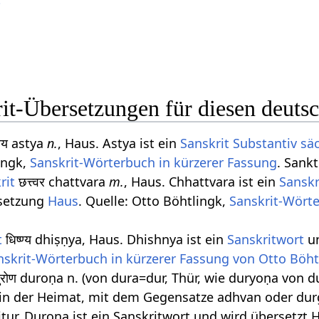
it-Übersetzungen für diesen deuts
त्य astya
n.
, Haus. Astya ist ein
Sanskrit Substantiv
sä
ingk,
Sanskrit-Wörterbuch in kürzerer Fassung
. Sank
rit
छत्त्वर chattvara
m.
, Haus. Chhattvara ist ein
Sanskr
rsetzung
Haus
. Quelle: Otto Böhtlingk,
Sanskrit-Wörte
t
धिष्ण्य dhiṣṇya, Haus. Dhishnya ist ein
Sanskritwort
u
skrit-Wörterbuch in kürzerer Fassung von Otto Böht
ुरोण duroṇa n. (von dura=dur, Thür, wie duryoṇa von
in der Heimat, mit dem Gegensatze adhvan oder durg
itur. Durona ist ein Sanskritwort und wird übersetzt