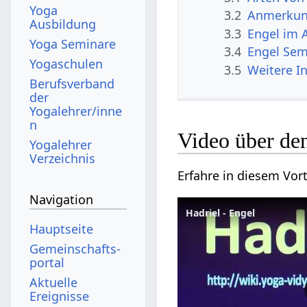
Yoga
3.2
Anmerku
Ausbildung
3.3
Engel im 
Yoga Seminare
3.4
Engel Sem
Yogaschulen
3.5
Weitere I
Berufsverband
der
Yogalehrer/inne
n
Video über de
Yogalehrer
Verzeichnis
Erfahre in diesem Vort
Navigation
Hadriel - Engel
Hauptseite
Gemeinschafts­
portal
Aktuelle
Ereignisse