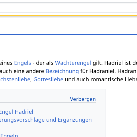
eines
Engels
- der als
Wächterengel
gilt. Hadriel ist
 auch eine andere
Bezeichnung
für Hadraniel. Hadrani
chstenliebe
,
Gottesliebe
und auch romantische Lieb
Engel Hadriel
serungsvorschläge und Ergänzungen
 Engeln