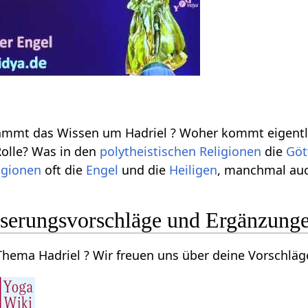
tammt das Wissen um Hadriel ? Woher kommt eigentli
Rolle? Was in den
polytheistischen
Religionen
die
Göt
igionen
oft die
Engel
und die
Heiligen
, manchmal au
sserungsvorschläge und Ergänzung
ema Hadriel ? Wir freuen uns über deine Vorschläge 