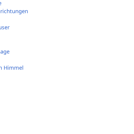
e
srichtungen
user
tage
en Himmel