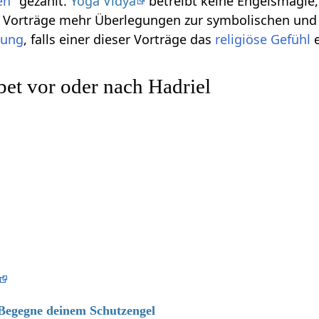
en
" gezählt.
Yoga Vidya
betreibt keine Engelsmagie, 
se Vorträge mehr Überlegungen zur symbolischen und
gung
, falls einer dieser Vorträge das
religiöse
Gefühl
e
et vor oder nach Hadriel
 Begegne deinem Schutzengel