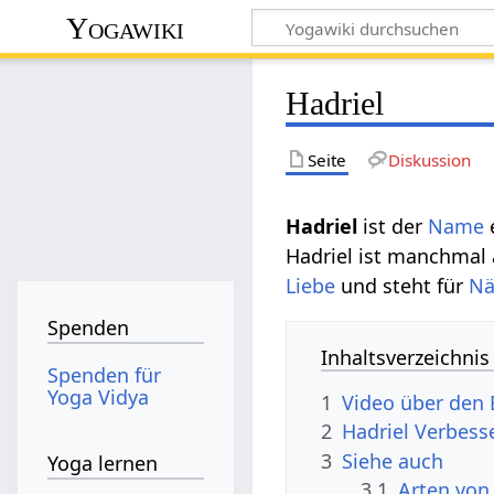
Yogawiki
Hadriel
Seite
Diskussion
Hadriel
ist der
Name
Hadriel ist manchmal
Liebe
und steht für
Nä
Spenden
Inhaltsverzeichnis
Spenden für
Yoga Vidya
1
Video über den 
2
Hadriel Verbes
3
Siehe auch
Yoga lernen
3.1
Arten von