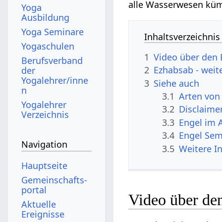
alle Wasserwesen kü
Yoga
Ausbildung
Yoga Seminare
Inhaltsverzeichnis
Yogaschulen
1
Video über den 
Berufsverband
2
Ezhabsab - weit
der
Yogalehrer/inne
3
Siehe auch
n
3.1
Arten von
Yogalehrer
3.2
Disclaime
Verzeichnis
3.3
Engel im 
3.4
Engel Sem
Navigation
3.5
Weitere I
Hauptseite
Gemeinschafts­
portal
Video über de
Aktuelle
Ereignisse