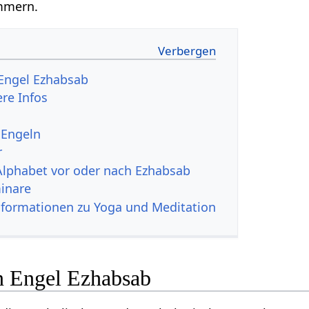
mmern.
Engel Ezhabsab
ere Infos
 Engeln
r
Alphabet vor oder nach Ezhabsab
inare
nformationen zu Yoga und Meditation
n Engel Ezhabsab