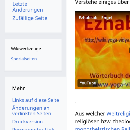
Verstehe einiges übe
Letzte
Änderungen
Zufällige Seite
Ezhabsab - Engel
Wikiwerkzeuge
Spezialseiten
YouTube
Mehr
Links auf diese Seite
.
Änderungen an
Aus welcher
Weltrelig
verlinkten Seiten
religiösen bzw. theol
Druckversion
monotheistischen
Rel
Permanenter Link