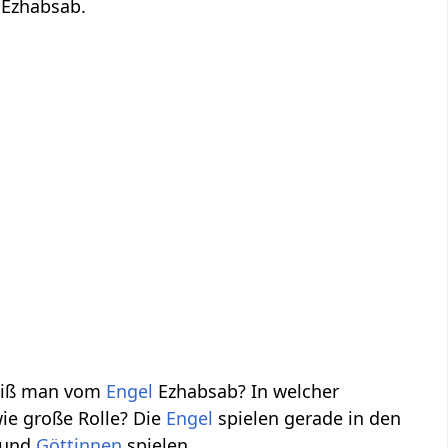
 Ezhabsab.
weiß man vom
Engel
Ezhabsab? In welcher
wie große Rolle? Die
Engel
spielen gerade in den
und
Göttinnen
spielen.