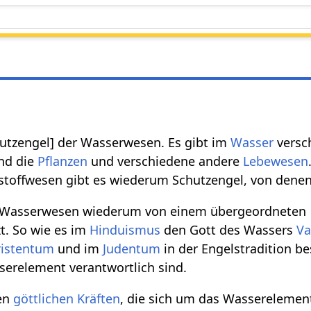
chutzengel] der Wasserwesen. Es gibt im
Wasser
versc
nd die
Pflanzen
und verschiedene andere
Lebewesen
nstoffwesen gibt es wiederum Schutzengel, von denen
e Wasserwesen wiederum von einem übergeordneten
t. So wie es im
Hinduismus
den Gott des Wassers
Va
ristentum
und im
Judentum
in der Engelstradition b
sserelement verantwortlich sind.
den
göttlichen
Kräften
, die sich um das Wasserelemen