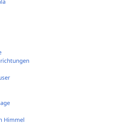
ala
e
srichtungen
user
tage
en Himmel