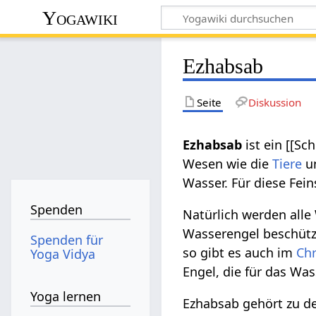
Yogawiki
Ezhabsab
Seite
Diskussion
Ezhabsab
ist ein [[S
Wesen wie die
Tiere
u
Wasser. Für diese Fei
Spenden
Natürlich werden all
Wasserengel beschütz
Spenden für
so gibt es auch im
Ch
Yoga Vidya
Engel, die für das Wa
Yoga lernen
Ezhabsab gehört zu 