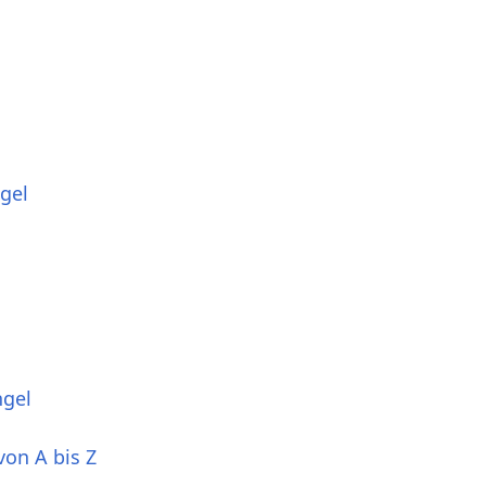
gel
ngel
von A bis Z