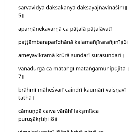
sarvavidyā dakṣakanyā dakṣayajñavināśinī॥
5॥
aparṇānekavarṇā ca pāṭalā pāṭalāvatī।
paṭṭāmbaraparīdhānā kalamañjīrarañjinī॥6॥
ameyavikramā krūrā sundarī surasundarī।
vanadurgā ca mātaṅgī mataṅgamunipūjitā॥
7॥
brāhmī māheś‍varī caindrī kaumārī vaiṣṇavī
tathā।
cāmuṇḍā caiva vārāhī lakṣmīś‍ca
puruṣākṛtiḥ॥8॥
vimalotkarṣiṇī jñānā kriyā nityā ca