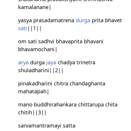
kamalanane|
yasya prasadamatrena
durga
prita bhavet
sati
||1||
om sati sadhvi bhavaprita bhavani
bhavamochani|
arya
durga
jaya
chadya trinetra
shuladharini||2||
pinakadharini chitra chandaghanta
mahatapah|
mano buddhirahankara chittarupa chita
chitih||3||
sarvamantramayi satta