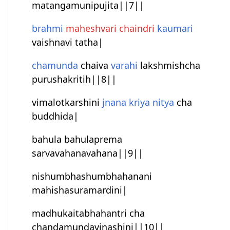
matangamunipujita||7||
brahmi
mahesh‍vari
chaindri
kaumari
vaishnavi tatha|
chamunda
chaiva
varahi
lakshmish‍cha
purushakritih||8||
vimalotkarshini
jnana
kriya
nitya
cha
buddhida|
bahula bahulaprema
sarvavahanavahana||9||
nishumbhashumbhahanani
mahishasuramardini|
madhukaitabhahantri cha
chandamundavinashini||10||