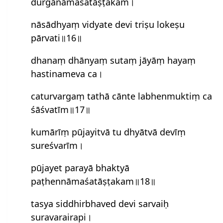
durgānāmaśatāṣṭakam।
nāsādhyaṃ vidyate devi triṣu lokeṣu
pārvati॥16॥
dhanaṃ dhānyaṃ sutaṃ jāyāṃ hayaṃ
hastinameva ca।
caturvargaṃ tathā cānte labhenmuktiṃ ca
śāś‍vatīm॥17॥
kumārīṃ pūjayitvā tu dhyātvā devīṃ
sureś‍varīm।
pūjayet parayā bhaktyā
paṭhennāmaśatāṣṭakam॥18॥
tasya siddhirbhaved devi sarvaiḥ
suravarairapi।