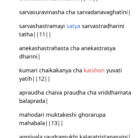
sarvasuravinasha cha sarvadanavaghatini|
sarvashastramayi
satya
sarvastradharini
tatha||11||
anekashastrahasta cha anekastrasya
dharini|
kumari chaikakanya cha
kaishori
yuvati
yatih||12||
apraudha chaiva praudha cha vriddhamata
balaprada|
mahodari muktakeshi ghorarupa
mahabala||13||
agnijvala raudramukhi kalaratristapasvini|