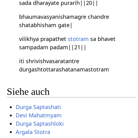
sada dharayate purarih||20||
bhaumavasyanishamagre chandre
shatabhisham gate|
vilikhya prapathet
stotram
sa bhavet
sampadam padam||21||
iti shrivish‍vasaratantre
durgashtottarashatanamastotram
Siehe auch
Durga Saptashati
Devi Mahatmyam
Durga Saptashloki
Argala Stotra