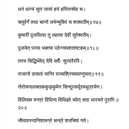
धनं धान्यं सुतं जायां हयं हस्तिनमेव च।
चतुर्वर्गं तथा चान्ते लभेन्मुक्तिं च शाश्‍वतीम्॥१७॥
कुमारीं पूजयित्वा तु ध्यात्वा देवीं सुरेश्‍वरीम्।
पूजयेत् परया भक्त्या पठेन्नामशताष्टकम्॥१८॥
तस्य सिद्धिर्भवेद् देवि सर्वैः सुरवरैरपि।
राजानो दासतां यान्ति राज्यश्रियमवाप्नुयात्॥१९॥
गोरोचनालक्तककुङ्कुमेन सिन्दूरकर्पूरमधुत्रयेण।
विलिख्य यन्त्रं विधिना विधिज्ञो भवेत् सदा धारयते पुरारिः॥
२०॥
भौमावास्यानिशामग्रे चन्द्रे शतभिषां गते।