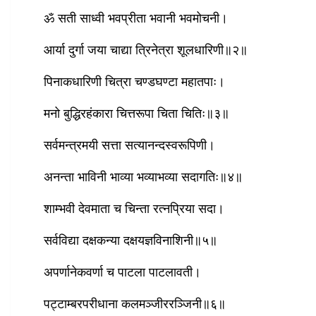
ॐ सती साध्वी भवप्रीता भवानी भवमोचनी।
आर्या दुर्गा जया चाद्या त्रिनेत्रा शूलधारिणी॥२॥
पिनाकधारिणी चित्रा चण्डघण्टा महातपाः।
मनो बुद्धिरहंकारा चित्तरूपा चिता चितिः॥३॥
सर्वमन्त्रमयी सत्ता सत्यानन्दस्वरूपिणी।
अनन्ता भाविनी भाव्या भव्याभव्या सदागतिः॥४॥
शाम्भवी देवमाता च चिन्ता रत्‍‌नप्रिया सदा।
सर्वविद्या दक्षकन्या दक्षयज्ञविनाशिनी॥५॥
अपर्णानेकवर्णा च पाटला पाटलावती।
पट्टाम्बरपरीधाना कलमञ्जीररञ्जिनी॥६॥