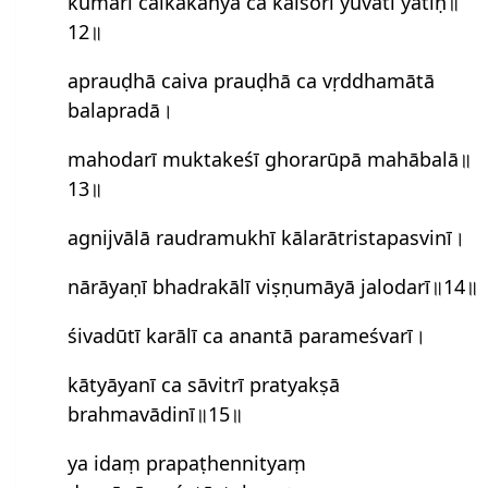
kumārī caikakanyā ca kaiśorī yuvatī yatiḥ॥
12॥
aprauḍhā caiva prauḍhā ca vṛddhamātā
balapradā।
mahodarī muktakeśī ghorarūpā mahābalā॥
13॥
agnijvālā raudramukhī kālarātristapasvinī।
nārāyaṇī bhadrakālī viṣṇumāyā jalodarī॥14॥
śivadūtī karālī ca anantā parameś‍varī।
kātyāyanī ca sāvitrī pratyakṣā
brahmavādinī॥15॥
ya idaṃ prapaṭhennityaṃ