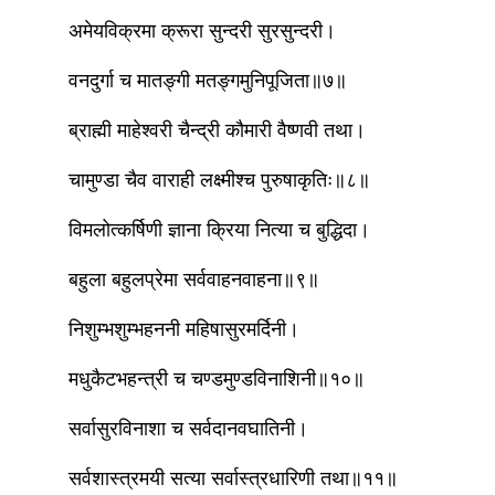
अमेयविक्रमा क्रूरा सुन्दरी सुरसुन्दरी।
वनदुर्गा च मातङ्गी मतङ्गमुनिपूजिता॥७॥
ब्राह्मी माहेश्‍वरी चैन्द्री कौमारी वैष्णवी तथा।
चामुण्डा चैव वाराही लक्ष्मीश्‍च पुरुषाकृतिः॥८॥
विमलोत्कर्षिणी ज्ञाना क्रिया नित्या च बुद्धिदा।
बहुला बहुलप्रेमा सर्ववाहनवाहना॥९॥
निशुम्भशुम्भहननी महिषासुरमर्दिनी।
मधुकैटभहन्त्री च चण्डमुण्डविनाशिनी॥१०॥
सर्वासुरविनाशा च सर्वदानवघातिनी।
सर्वशास्त्रमयी सत्या सर्वास्त्रधारिणी तथा॥११॥