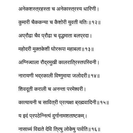
अनेकशस्त्रहस्ता च अनेकास्त्रस्य धारिणी।
कुमारी चैककन्या च कैशोरी युवती यतिः॥१२॥
अप्रौढा चैव प्रौढा च वृद्धमाता बलप्रदा।
महोदरी मुक्तकेशी घोररूपा महाबला॥१३॥
अग्निज्वाला रौद्रमुखी कालरात्रिस्तपस्विनी।
नारायणी भद्रकाली विष्णुमाया जलोदरी॥१४॥
शिवदूती कराली च अनन्ता परमेश्‍वरी।
कात्यायनी च सावित्री प्रत्यक्षा ब्रह्मवादिनी॥१५॥
य इदं प्रपठेन्नित्यं दुर्गानामशताष्टकम्।
नासाध्यं विद्यते देवि त्रिषु लोकेषु पार्वति॥१६॥