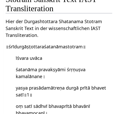
Transliteration
Hier der Durgashtottara Shatanama Stotram
Sanskrit Text in der wissenschaftlichen IAST
Transliteration.
॥śrīdurgāṣṭottaraśatanāmastotram॥
īś‍vara uvāca
śatanāma pravakṣyāmi śrṛṇuṣva​
kamalānane।
yasya prasādamātreṇa durgā prītā bhavet
satī॥1॥
oṃ satī sādhvī bhavaprītā bhavānī
bhavamocanī।