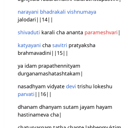
narayani
bhadrakali
vishnumaya
jalodari||14||
shivaduti
karali cha ananta
paramesh‍vari
|
katyayani
cha
savitri
pratyaksha
brahmavadini||15||
ya idam prapathennityam
durganamashatashtakam|
nasadhyam vidyate
devi
trishu lokeshu
parvati
||16||
dhanam dhanyam sutam jayam hayam
hastinameva cha|
chaturvargam tatha chante labhenmuktim