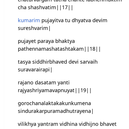
cha shash‍vatim||17||
kumarim
pujayitva tu dhyatva devim
suresh‍varim|
pujayet paraya bhaktya
pathennamashatashtakam||18||
tasya siddhirbhaved devi sarvaih
suravarairapi|
rajano dasatam yanti
rajyashriyamavapnuyat||19||
gorochanalaktakakunkumena
sindurakarpuramadhutrayena|
vilikhya yantram vidhina vidhijno bhavet