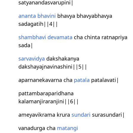
satyanandasvarupini|
ananta
bhavini
bhavya bhavyabhavya
sadagatih||4||
shambhavi
devamata
cha chinta rat‍‌napriya
sada|
sarvavidya
dakshakanya
dakshayajnavinashini||5||
aparnanekavarna cha
patala
patalavati|
pattambaraparidhana
kalamanjiraranjini||6||
ameyavikrama krura
sundari
surasundari|
vanadurga cha
matangi