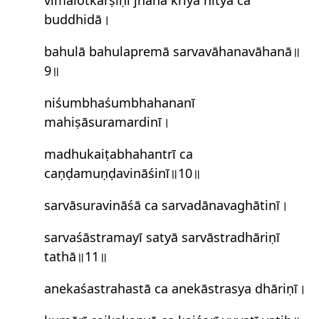
buddhidā।
bahulā bahulapremā sarvavāhanavāhanā॥
9॥
niśumbhaśumbhahananī
mahiṣāsuramardinī।
madhukaiṭabhahantrī ca
caṇḍamuṇḍavināśinī॥10॥
sarvāsuravināśā ca sarvadānavaghātinī।
sarvaśāstramayī satyā sarvāstradhāriṇī
tathā॥11॥
anekaśastrahastā ca anekāstrasya dhāriṇī।