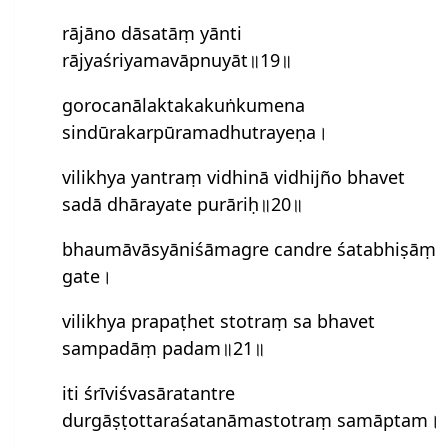
rājāno dāsatāṃ yānti
rājyaśriyamavāpnuyāt॥19॥
gorocanālaktakakuṅkumena
sindūrakarpūramadhutrayeṇa।
vilikhya yantraṃ vidhinā vidhijño bhavet
sadā dhārayate purāriḥ॥20॥
bhaumāvāsyāniśāmagre candre śatabhiṣāṃ
gate।
vilikhya prapaṭhet stotraṃ sa bhavet
sampadāṃ padam॥21॥
iti śrīviś‍vasāratantre
durgāṣṭottaraśatanāmastotraṃ samāptam।