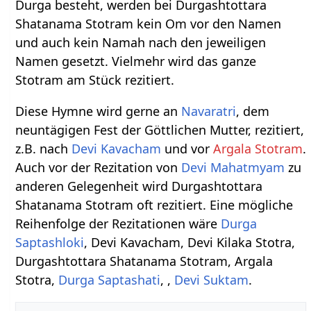
Durga besteht, werden bei Durgashtottara
Shatanama Stotram kein Om vor den Namen
und auch kein Namah nach den jeweiligen
Namen gesetzt. Vielmehr wird das ganze
Stotram am Stück rezitiert.
Diese Hymne wird gerne an
Navaratri
, dem
neuntägigen Fest der Göttlichen Mutter, rezitiert,
z.B. nach
Devi Kavacham
und vor
Argala Stotram
.
Auch vor der Rezitation von
Devi Mahatmyam
zu
anderen Gelegenheit wird Durgashtottara
Shatanama Stotram oft rezitiert. Eine mögliche
Reihenfolge der Rezitationen wäre
Durga
Saptashloki
, Devi Kavacham, Devi Kilaka Stotra,
Durgashtottara Shatanama Stotram, Argala
Stotra,
Durga Saptashati
, ,
Devi Suktam
.