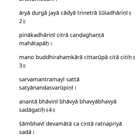
āryā durgā jayā cādyā trinetrā śūladhāriṇī॥
2॥
pinākadhāriṇī citrā caṇḍaghaṇṭā
mahātapāḥ।
mano buddhirahaṃkārā cittarūpā citā citiḥ॥
3॥
sarvamantramayī sattā
satyānandasvarūpiṇī।
anantā bhāvinī bhāvyā bhavyābhavyā
sadāgatiḥ॥4॥
śāmbhavī devamātā ca cintā rat‍‌napriyā
sadā।