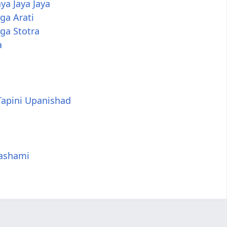
aya Jaya Jaya
ga Arati
ga Stotra
a
Tapini Upanishad
Dashami