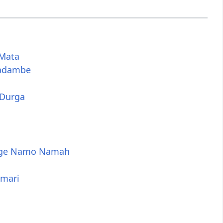
 Mata
gadambe
 Durga
rge Namo Namah
mari