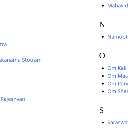
Mahavid
N
Namo'st
tra
O
hatanama Stotram
Om Kali
Om Mata
Om Parv
Om Sha
 Rajeshvari
S
Saraswa