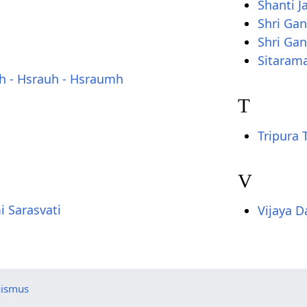
Shanti J
Shri Gan
Shri Gan
Sitaram
h - Hsrauh - Hsraumh
T
Tripura 
V
i Sarasvati
Vijaya 
uismus