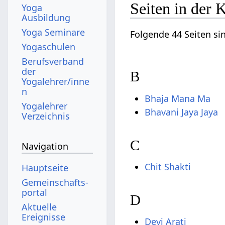
Seiten in der 
Yoga
Ausbildung
Yoga Seminare
Folgende 44 Seiten si
Yogaschulen
Berufsverband
der
B
Yogalehrer/inne
n
Bhaja Mana Ma
Yogalehrer
Bhavani Jaya Jaya
Verzeichnis
C
Navigation
Chit Shakti
Hauptseite
Gemeinschafts­
portal
D
Aktuelle
Ereignisse
Devi Arati