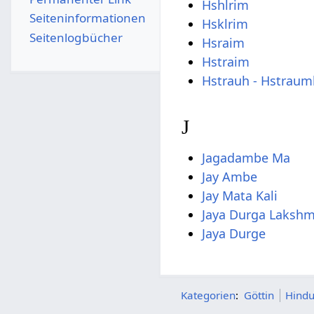
Hshlrim
Seiten­­informationen
Hsklrim
Seitenlogbücher
Hsraim
Hstraim
Hstrauh - Hstraum
J
Jagadambe Ma
Jay Ambe
Jay Mata Kali
Jaya Durga Lakshm
Jaya Durge
Kategorien
:
Göttin
Hind