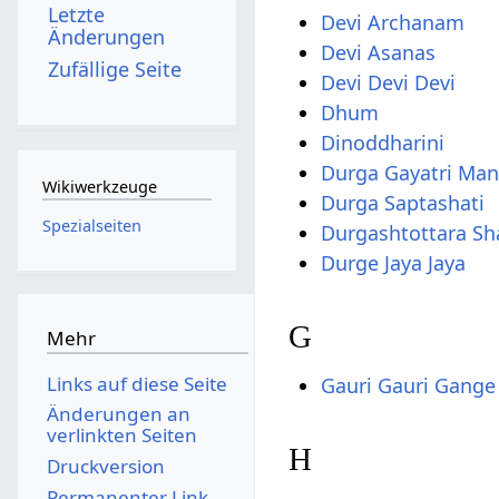
Letzte
Devi Archanam
Änderungen
Devi Asanas
Zufällige Seite
Devi Devi Devi
Dhum
Dinoddharini
Durga Gayatri Man
Wikiwerkzeuge
Durga Saptashati
Spezialseiten
Durgashtottara S
Durge Jaya Jaya
G
Mehr
Links auf diese Seite
Gauri Gauri Gange
Änderungen an
verlinkten Seiten
H
Druckversion
Permanenter Link