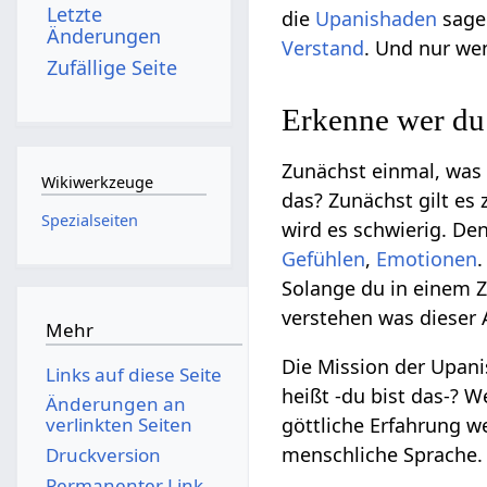
Letzte
die
Upanishaden
sagen
Änderungen
Verstand
. Und nur we
Zufällige Seite
Erkenne wer du 
Zunächst einmal, was b
Wikiwerkzeuge
das? Zunächst gilt es
Spezialseiten
wird es schwierig. Den
Gefühlen
,
Emotionen
.
Solange du in einem Zu
verstehen was dieser A
Mehr
Die Mission der Upanis
Links auf diese Seite
heißt -du bist das-? 
Änderungen an
göttliche Erfahrung we
verlinkten Seiten
menschliche Sprache. 
Druckversion
Permanenter Link