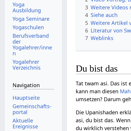
Yoga
3
Weitere Videos
Ausbildung
4
Siehe auch
Yoga Seminare
5
Weitere Artikel
Yogaschulen
6
Literatur von 
Berufsverband
7
Weblinks
der
Yogalehrer/inne
n
Yogalehrer
Du bist das
Verzeichnis
Tat twam asi. Das ist
Navigation
kann man diesen
Mah
Hauptseite
umsetzen? Darum geht
Gemeinschafts­
portal
Die Upanishaden erklä
asi, du bist das. Wen
Aktuelle
Ereignisse
du wirklich verstehe