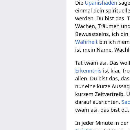
Die
Upanishaden
sagen
einmal dein spirituell
werden. Du bist das. T
Wachen, Träumen und T
Bewusstseins, ich bin
Wahrheit
bin ich niem
ist mein Name. Wachh
Tat twam asi. Das wol
Erkenntnis
ist klar. T
allen. Du bist das, das
nur eine kurze Aussa
kurzem Zeitvertreib. 
darauf ausrichten.
Sa
twam asi, das bist du.
In jeder Minute in de