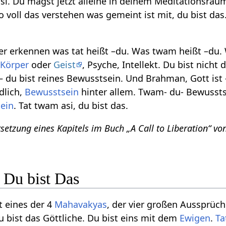
i. Du magst jetzt alleine in deinem Meditationsraum 
lso voll das verstehen was gemeint ist mit, du bist d
r erkennen was tat heißt –du. Was twam heißt –du. W
r
Körper
oder
Geist
, Psyche, Intellekt. Du bist nicht
 du bist reines Bewusstsein. Und Brahman, Gott ist –
dlich,
Bewusstsein
hinter allem. Twam- du- Bewusstsei
ein
. Tat twam asi, du bist das.
rsetzung eines Kapitels im Buch „A Call to Liberation
 Du bist Das
t eines der 4
Mahavakyas
, der vier großen Aussprüc
u bist das Göttliche. Du bist eins mit dem
Ewigen
.
Ta