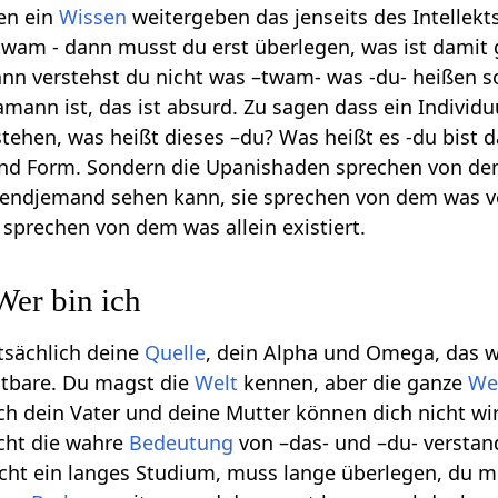
en ein
Wissen
weitergeben das jenseits des Intellekts
 twam - dann musst du erst überlegen, was ist dami
ann verstehst du nicht was –twam- was -du- heißen sol
mann ist, das ist absurd. Zu sagen dass ein Individu
tehen, was heißt dieses –du? Was heißt es -du bist 
und Form. Sondern die Upanishaden sprechen von de
gendjemand sehen kann, sie sprechen von dem was ve
 sprechen von dem was allein existiert.
Wer bin ich
atsächlich deine
Quelle
, dein Alpha und Omega, das w
chtbare. Du magst die
Welt
kennen, aber die ganze
We
ch dein Vater und deine Mutter können dich nicht wir
cht die wahre
Bedeutung
von –das- und –du- verstan
cht ein langes Studium, muss lange überlegen, du m