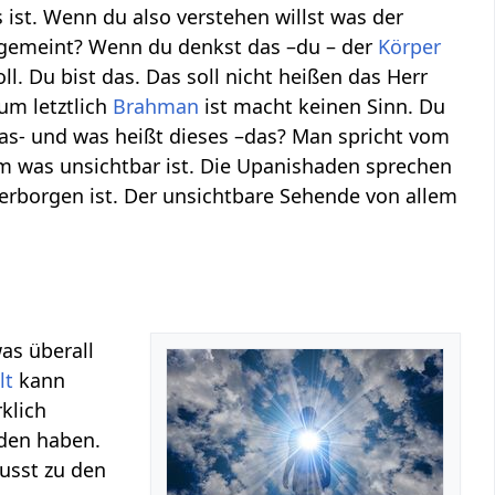
 ist. Wenn du also verstehen willst was der
t gemeint? Wenn du denkst das –du – der
Körper
l. Du bist das. Das soll nicht heißen das Herr
um letztlich
Brahman
ist macht keinen Sinn. Du
das- und was heißt dieses –das? Man spricht vom
m was unsichtbar ist. Die Upanishaden sprechen
rborgen ist. Der unsichtbare Sehende von allem
as überall
lt
kann
klich
den haben.
usst zu den