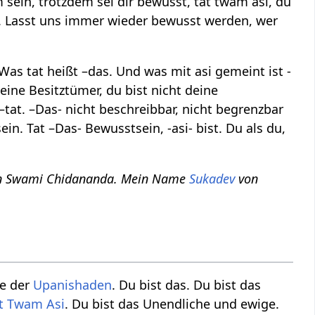
sein, trotzdem sei dir bewusst, tat twam asi, du
as. Lasst uns immer wieder bewusst werden, wer
as tat heißt –das. Und was mit asi gemeint ist -
 deine Besitztümer, du bist nicht deine
tat. –Das- nicht beschreibbar, nicht begrenzbar
n. Tat –Das- Bewusstsein, -asi- bist. Du als du,
“ von Swami Chidananda. Mein Name
Sukadev
von
he der
Upanishaden
. Du bist das. Du bist das
t Twam Asi
. Du bist das Unendliche und ewige.