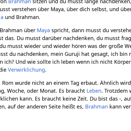
 von
Brahman
sitzen und du musst lange nachdenken,
sst verstehen über Maya, über dich selbst, und über
ja
und Brahman.
 Brahman über
Maya
spricht, dann musst du versteh
st das. Du musst darüber nachdenken, du musst fra
du musst wieder und wieder hören was der große We
t du nachdenken, mein Guruji hat gesagt, ich bin n
 ich? Und wie sollte ich leben wenn ich nicht Körper
die
Verwirklichung
.
t. Rom wurde nicht an einem Tag erbaut. Ähnlich wird
ag, Woche, oder Monat. Es braucht
Leben
. Trotzdem
ichen kann. Es braucht keine Zeit. Du bist das -, auf
n, auf der anderen Seite heißt es,
Brahman
kann ver