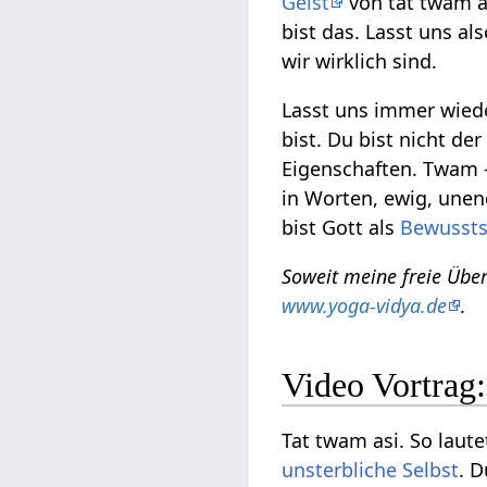
Geist
von tat twam as
bist das. Lasst uns a
wir wirklich sind.
Lasst uns immer wiede
bist. Du bist nicht de
Eigenschaften. Twam –
in Worten, ewig, unen
bist Gott als
Bewussts
Soweit meine freie Übe
www.yoga-vidya.de
.
Video Vortrag:
Tat twam asi. So laute
unsterbliche
Selbst
. D