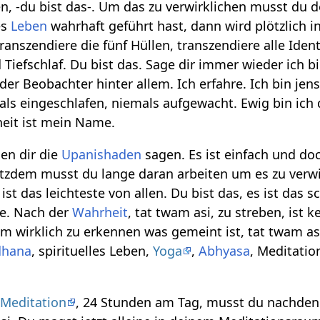
, -du bist das-. Um das zu verwirklichen musst du de
es
Leben
wahrhaft geführt hast, dann wird plötzlich 
ranszendiere die fünf Hüllen, transzendiere alle Iden
iefschlaf. Du bist das. Sage dir immer wieder ich bi
 der Beobachter hinter allem. Ich erfahre. Ich bin je
als eingeschlafen, niemals aufgewacht. Ewig bin ich d
eit ist mein Name.
len dir die
Upanishaden
sagen. Es ist einfach und do
rotzdem musst du lange daran arbeiten um es zu verwir
 ist das leichteste von allen. Du bist das, es ist das 
ge. Nach der
Wahrheit
, tat twam asi, zu streben, ist
Um wirklich zu erkennen was gemeint ist, tat twam as
dhana
, spirituelles Leben,
Yoga
,
Abhyasa
, Meditatio
r
Meditation
, 24 Stunden am Tag, musst du nachden