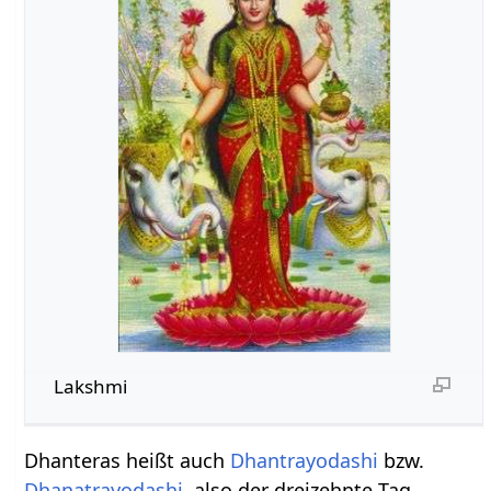
Lakshmi
Dhanteras heißt auch
Dhantrayodashi
bzw.
Dhanatrayodashi
, also der dreizehnte Tag