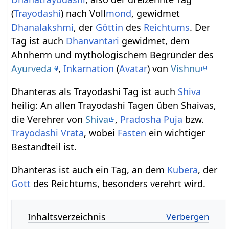
(
Trayodashi
) nach Voll
mond
, gewidmet
Dhana
lakshmi
, der
Göttin
des
Reichtums
. Der
Tag ist auch
Dhanvantari
gewidmet, dem
Ahnherrn und mythologischem Begründer des
Ayurveda
,
Inkarnation
(
Avatar
) von
Vishnu
Dhanteras als Trayodashi Tag ist auch
Shiva
heilig: An allen Trayodashi Tagen üben Shaivas,
die Verehrer von
Shiva
,
Pradosha Puja
bzw.
Trayodashi
Vrata
, wobei
Fasten
ein wichtiger
Bestandteil ist.
Dhanteras ist auch ein Tag, an dem
Kubera
, der
Gott
des Reichtums, besonders verehrt wird.
Inhaltsverzeichnis