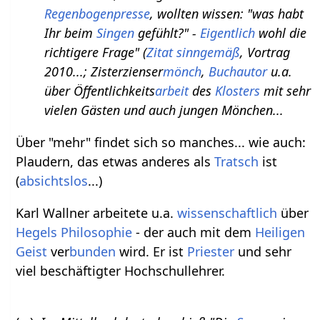
Regenbogenpresse
, wollten wissen: "was habt
Ihr beim
Singen
gefühlt?" -
Eigentlich
wohl die
richtigere Frage" (
Zitat
sinngemäß
, Vortrag
2010...; Zisterzienser
mönch
,
Buchautor
u.a.
über Öffentlichkeits
arbeit
des
Klosters
mit sehr
vielen Gästen und auch jungen Mönchen...
Über "mehr" findet sich so manches... wie auch:
Plaudern, das etwas anderes als
Tratsch
ist
(
absichtslos
...)
Karl Wallner arbeitete u.a.
wissenschaftlich
über
Hegels
Philosophie
- der auch mit dem
Heiligen
Geist
ver
bunden
wird. Er ist
Priester
und sehr
viel beschäftigter Hochschullehrer.