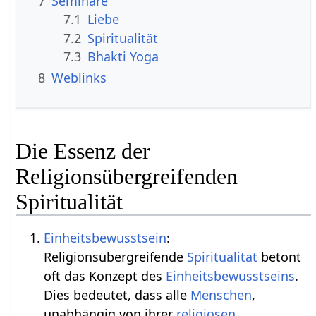
7
Seminare
7.1
Liebe
7.2
Spiritualität
7.3
Bhakti Yoga
8
Weblinks
Die Essenz der
Religionsübergreifenden
Spiritualität
Einheitsbewusstsein
:
Religionsübergreifende
Spiritualität
betont
oft das Konzept des
Einheitsbewusstseins
.
Dies bedeutet, dass alle
Menschen
,
unabhängig von ihrer
religiösen