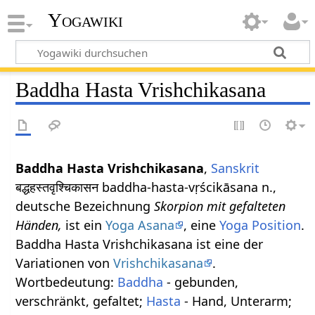
Yogawiki
Baddha Hasta Vrishchikasana
Baddha Hasta Vrishchikasana
,
Sanskrit
बद्धहस्तवृश्चिकासन baddha-hasta-vṛścikāsana n.,
deutsche Bezeichnung
Skorpion mit gefalteten
Händen,
ist ein
Yoga Asana
, eine
Yoga Position
.
Baddha Hasta Vrishchikasana ist eine der
Variationen von
Vrishchikasana
.
Wortbedeutung:
Baddha
- gebunden,
verschränkt, gefaltet;
Hasta
- Hand, Unterarm;