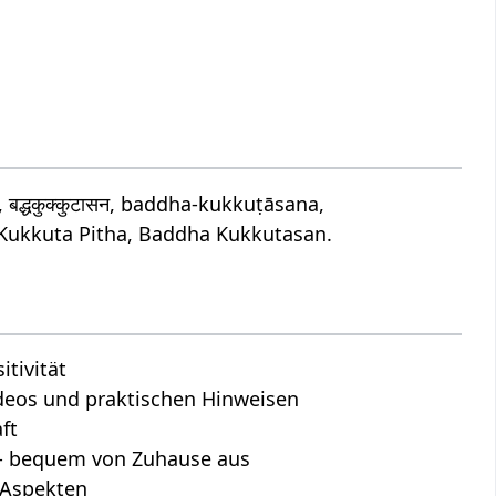
्धकुक्कुटासन, baddha-kukkuṭāsana,
ukkuta Pitha, Baddha Kukkutasan.
tivität
Videos und praktischen Hinweisen
ft
s - bequem von Zuhause aus
n Aspekten