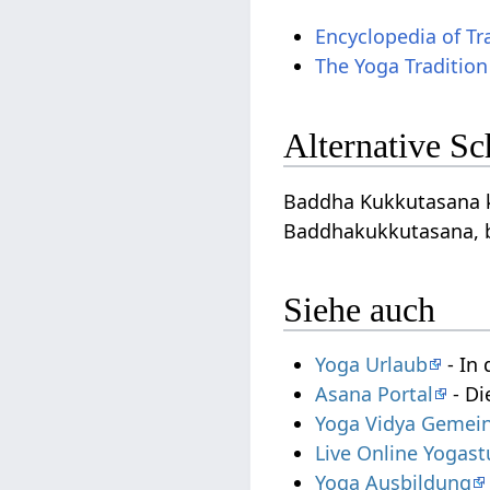
Encyclopedia of Tr
The Yoga Tradition
Alternative S
Baddha Kukkutasana k
Baddhakukkutasana, 
Siehe auch
Yoga Urlaub
- In 
Asana Portal
- Di
Yoga Vidya Gemein
Live Online Yogas
Yoga Ausbildung