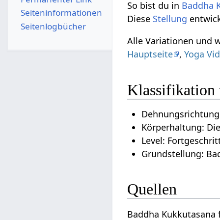
So bist du in
Baddha
Seiten­­informationen
Diese
Stellung
entwick
Seitenlogbücher
Alle Variationen und 
Hauptseite
,
Yoga Vid
Klassifikatio
Dehnungsrichtung
Körperhaltung: Di
Level: Fortgeschrit
Grundstellung: Ba
Quellen
Baddha Kukkutasana f