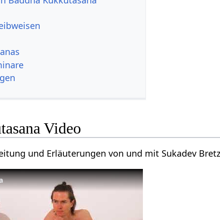
reibweisen
sanas
minare
ngen
tasana Video
leitung und Erläuterungen von und mit Sukadev Bret
a