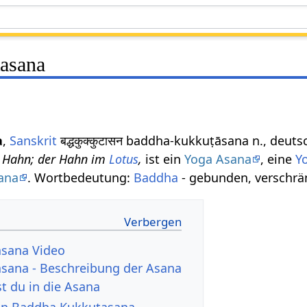
asana
a
,
Sanskrit
बद्धकुक्कुटासन baddha-kukkuṭāsana n., deu
 Hahn; der Hahn im
Lotus
,
ist ein
Yoga Asana
, eine
Y
ana
. Wortbedeutung:
Baddha
- gebunden, verschrän
sana Video
sana - Beschreibung der Asana
 du in die Asana
von Baddha Kukkutasana