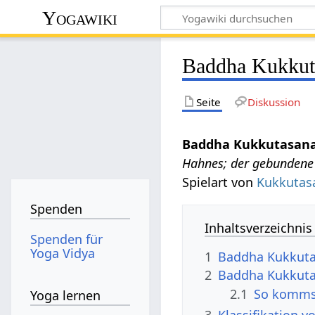
Yogawiki
Baddha Kukkut
Seite
Diskussion
Baddha Kukkutasan
Hahnes; der gebundene
Spielart von
Kukkutas
Spenden
Inhaltsverzeichnis
Spenden für
Yoga Vidya
1
Baddha Kukkuta
2
Baddha Kukkuta
2.1
So kommst
Yoga lernen
3
Klassifikation 