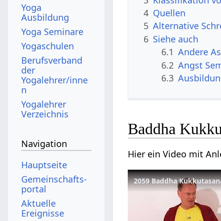
Yoga
4
Quellen
Ausbildung
5
Alternative Sch
Yoga Seminare
6
Siehe auch
Yogaschulen
6.1
Andere A
Berufsverband
6.2
Angst Se
der
6.3
Ausbildu
Yogalehrer/inne
n
Yogalehrer
Verzeichnis
Baddha Kukku
Navigation
Hier ein Video mit An
Hauptseite
Gemeinschafts­
2059 Baddha Kukkutasan
portal
Aktuelle
Ereignisse