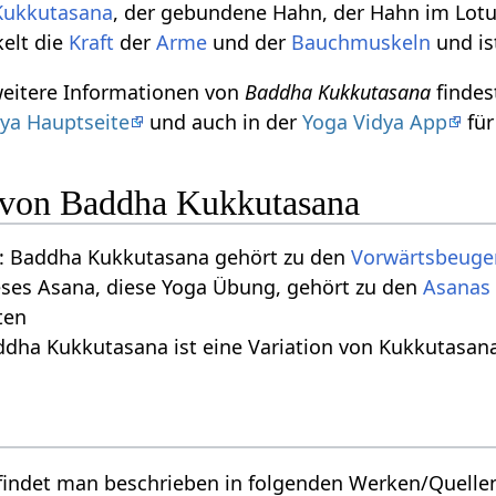
Kukkutasana
, der gebundene Hahn, der Hahn im Lotu
elt die
Kraft
der
Arme
und der
Bauchmuskeln
und is
weitere Informationen von
Baddha Kukkutasana
findes
ya Hauptseite
und auch in der
Yoga Vidya App
für
n von Baddha Kukkutasana
: Baddha Kukkutasana gehört zu den
Vorwärtsbeuge
eses Asana, diese Yoga Übung, gehört zu den
ten
ddha Kukkutasana ist eine Variation von Kukkutasan
indet man beschrieben in folgenden Werken/Quelle