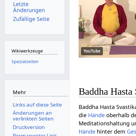
Letzte
Änderungen
Zufällige Seite
Wikiwerkzeuge
YouTube
Spezialseiten
Baddha Hasta 
Mehr
Links auf diese Seite
Baddha Hasta Svastika
Änderungen an
die
Hände
oberhalb de
verlinkten Seiten
Meditationshaltung 
Druckversion
Hände
hinter dem
Ge
Permanenter Link