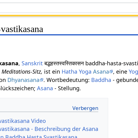
vastikasana
ikasana
,
Sanskrit
बद्धहस्तस्वस्तिकासन baddha-hasta-sva
 Meditations-Sitz,
ist ein
Hatha Yoga
Asana
, eine
Yog
von
Dhyanasana
. Wortbedeutung:
Baddha
- gebunde
Glückszeichen;
Asana
- Stellung.
vastikasana Video
astikasana - Beschreibung der Asana
von Baddha Hasta Svastikasana