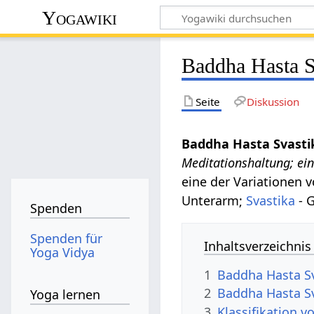
Yogawiki
Baddha Hasta S
Seite
Diskussion
Baddha Hasta Svast
Meditationshaltung; ein
eine der Variationen 
Unterarm;
Svastika
- 
Spenden
Spenden für
Inhaltsverzeichnis
Yoga Vidya
1
Baddha Hasta S
2
Baddha Hasta Sv
Yoga lernen
3
Klassifikation 