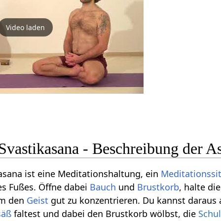
Video laden
Svastikasana - Beschreibung der A
sana ist eine Meditationshaltung, ein
Meditationssi
s Fußes. Öffne dabei
Bauch
und
Brustkorb
, halte di
um den
Geist
gut zu konzentrieren. Du kannst daraus
säß
faltest und dabei den Brustkorb wölbst, die
Schul