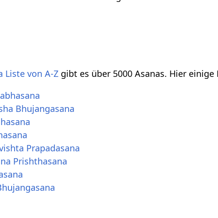
 Liste von A-Z
gibt es über 5000 Asanas. Hier einige
labhasana
rsha Bhujangasana
dhasana
hasana
vishta Prapadasana
na Prishthasana
rasana
Bhujangasana