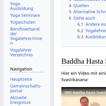
Yoga
4
Quellen
Ausbildung
5
Alternative Sch
Yoga Seminare
6
Siehe auch
Yogaschulen
6.1
Andere A
Berufsverband
6.2
Yogalehre
der
6.3
Ausbildu
Yogalehrer/inne
n
Yogalehrer
Verzeichnis
Baddha Hasta 
Navigation
Hier ein Video mit ei
Hauptseite
Svastikasana:
Gemeinschafts­
portal
1892 Baddha Hasta Svast
Aktuelle
Ereignisse