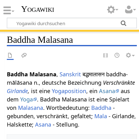
Yogawiki
Baddha Malasana
Baddha Malasana
,
Sanskrit
बद्धमालासन baddha-
mālāsana n., deutsche Bezeichnung
Verschränkte
Girlande
,
ist eine
Yogaposition
, ein
Asana
aus
dem
Yoga
. Baddha Malasana ist eine Spielart
von
Malasana
. Wortbedeutung:
Baddha
-
gebunden, verschränkt, gefaltet;
Mala
- Girlande,
Halskette;
Asana
- Stellung.