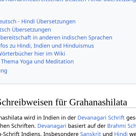
eutsch - Hindi Übersetzungen
tsch Übersetzungen
ereitschaft in anderen indischen Sprachen
nfos zu Hindi, Indien und Hinduismus
Wörterbücher hier im Wiki
 Thema Yoga und Meditation
ung
Schreibweisen für Grahanashilata
ashilata wird in Indien in der
Devanagari Schrift
gesc
chen Schriften.
Devanagari
basiert auf der
Brahmi Sch
n-Schrift Indiens. Insbesondere
Sanskrit
und
Hindi
we