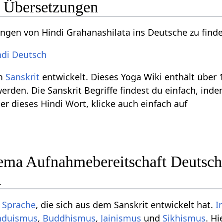
 Übersetzungen
gen von Hindi Grahanashilata ins Deutsche zu find
ndi Deutsch
em
Sanskrit
entwickelt. Dieses Yoga Wiki enthält über 10
werden. Die Sanskrit Begriffe findest du einfach, ind
r dieses Hindi Wort, klicke auch einfach auf
ma Aufnahmebereitschaft Deutsch
a
e Sprache
, die sich aus dem Sanskrit entwickelt hat.
I
nduismus
,
Buddhismus
,
Jainismus
und
Sikhismus
. H