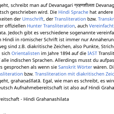
geht, schreibt man auf Devanagari ग्रहणशीलता Devanag
eutsch geschrieben wird. Die
Hindi Sprache
hat andere 
keiten der
Umschrift
, der
Transliteration
bzw.
Transkr
r offiziellen
Hunter Transliteration
, auch
Vereinfacht
ata. Jedoch gibt es verschiedene sogenannte vereinfac
n Hindi in römischer Schrift ist immer nur Annäherung
eg sind z.B. diakritische Zeichen, also Punkte, Stri
 sich
Orientalisten
im Jahre 1894 auf die
IAST
Transli
alle indischen Sprachen. Allerdings musst du aufpas
s gesprochen als wenn sie
Sanskrit Wörter
wären. D
sliteration
bzw.
Transliteration mit diakritischen Zei
geht, grahaṇaśīlatā. Egal, wie man es schreibt, es w
utsch Aufnahmebereitschaft ist also auf Hindi Grahan
itschaft - Hindi Grahanashilata