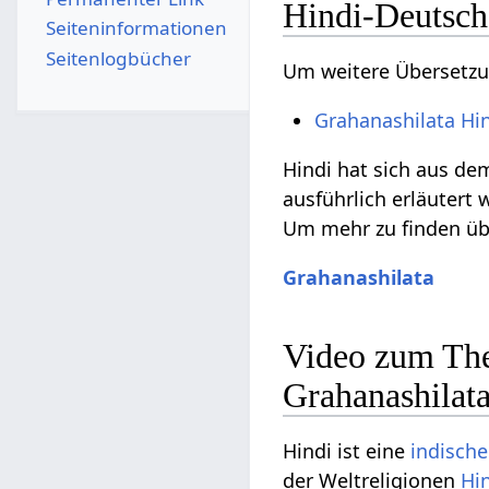
Hindi-Deutsch
Seiten­­informationen
Seitenlogbücher
Um weitere Übersetzun
Grahanashilata Hi
Hindi hat sich aus d
ausführlich erläutert 
Um mehr zu finden übe
Grahanashilata
Video zum The
Grahanashilat
Hindi ist eine
indisch
der Weltreligionen
Hi