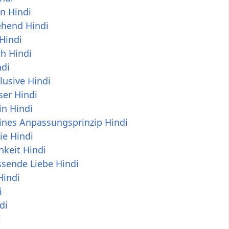
in Hindi
ehend Hindi
 Hindi
ch Hindi
ndi
klusive Hindi
ser Hindi
in Hindi
ines Anpassungsprinzip Hindi
ie Hindi
chkeit Hindi
ssende Liebe Hindi
Hindi
i
di
i