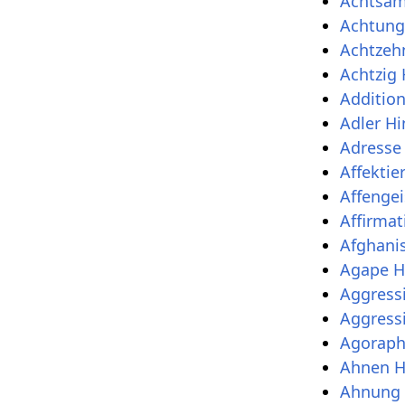
Achtsam
Achtung
Achtzeh
Achtzig 
Addition
Adler Hi
Adresse
Affektie
Affengei
Affirmat
Afghanis
Agape H
Aggress
Aggressi
Agoraph
Ahnen H
Ahnung 