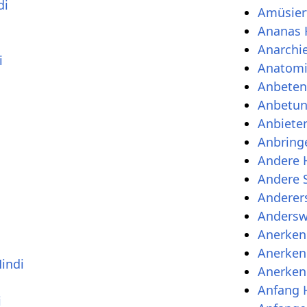
di
Amüsier
Ananas 
Anarchie
i
Anatomi
i
Anbeten
i
Anbetun
Anbiete
Anbring
Andere 
Andere S
Anderers
Andersw
Anerken
Anerken
indi
Anerken
Anfang 
i