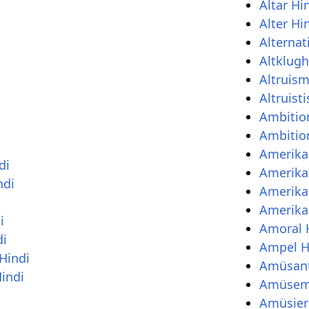
Altar Hi
Alter Hi
Alternat
Altklugh
Altruism
Altruist
Ambitio
Ambition
Amerika
di
Amerika
ndi
Amerika
Amerika
i
Amoral 
di
Ampel H
Hindi
Amüsant
indi
Amüseme
Amüsier