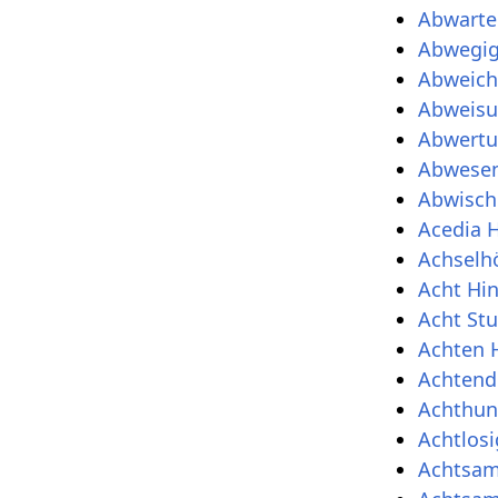
Abwarte
Abwegig
Abweich
Abweisu
Abwertu
Abwesen
Abwisch
Acedia H
Achselh
Acht Hin
Acht Stu
Achten 
Achtend
Achthun
Achtlosi
Achtsam