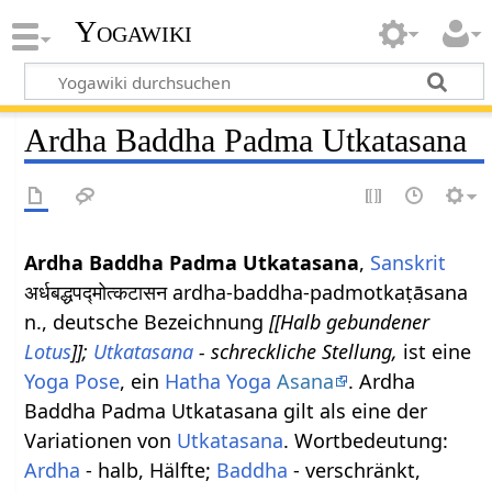
Yogawiki
Ardha Baddha Padma Utkatasana
Ardha Baddha Padma Utkatasana
,
Sanskrit
अर्धबद्धपद्मोत्कटासन ardha-baddha-padmotkaṭāsana
n., deutsche Bezeichnung
[[Halb gebundener
Lotus
]];
Utkatasana
- schreckliche Stellung,
ist eine
Yoga Pose
, ein
Hatha Yoga
Asana
. Ardha
Baddha Padma Utkatasana gilt als eine der
Variationen von
Utkatasana
. Wortbedeutung:
Ardha
- halb, Hälfte;
Baddha
- verschränkt,