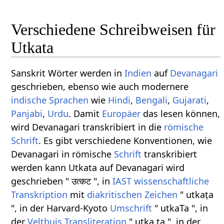
Verschiedene Schreibweisen für
Utkata
Sanskrit Wörter werden in
Indien
auf
Devanagari
geschrieben, ebenso wie auch modernere
indische Sprachen
wie
Hindi
,
Bengali
,
Gujarati
,
Panjabi
,
Urdu
. Damit
Europäer
das lesen können,
wird Devanagari transkribiert in die
römische
Schrift
. Es gibt verschiedene Konventionen, wie
Devanagari in römische
Schrift
transkribiert
werden kann Utkata auf Devanagari wird
geschrieben " उत्कट ", in
IAST
wissenschaftliche
Transkription
mit
diakritischen Zeichen
" utkaṭa
", in der Harvard-Kyoto
Umschrift
" utkaTa ", in
der
Velthuis
Transliteration
" utka.ta ", in der