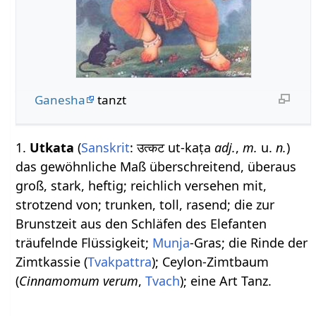
Ganesha
tanzt
1.
Utkata
(
Sanskrit
: उत्कट ut-kaṭa
adj.
,
m.
u.
n.
)
das gewöhnliche Maß überschreitend, überaus
groß, stark, heftig; reichlich versehen mit,
strotzend von; trunken, toll, rasend; die zur
Brunstzeit aus den Schläfen des Elefanten
träufelnde Flüssigkeit;
Munja
-Gras; die Rinde der
Zimtkassie (
Tvakpattra
); Ceylon-Zimtbaum
(
Cinnamomum verum
,
Tvach
); eine Art Tanz.