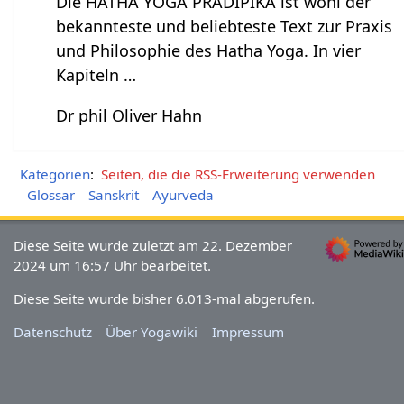
Die HATHA YOGA PRADIPIKA ist wohl der
bekannteste und beliebteste Text zur Praxis
und Philosophie des Hatha Yoga. In vier
Kapiteln …
Dr phil Oliver Hahn
Kategorien
:
Seiten, die die RSS-Erweiterung verwenden
Glossar
Sanskrit
Ayurveda
Diese Seite wurde zuletzt am 22. Dezember
2024 um 16:57 Uhr bearbeitet.
Diese Seite wurde bisher 6.013-mal abgerufen.
Datenschutz
Über Yogawiki
Impressum