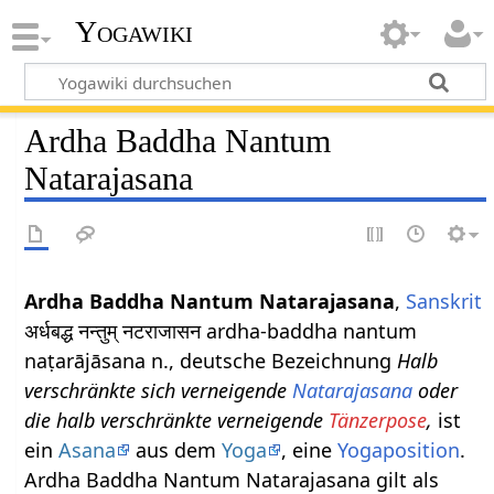
Yogawiki
Ardha Baddha Nantum
Natarajasana
Ardha Baddha Nantum Natarajasana
,
Sanskrit
अर्धबद्ध नन्तुम् नटराजासन ardha-baddha nantum
naṭarājāsana n., deutsche Bezeichnung
Halb
verschränkte sich verneigende
Natarajasana
oder
die halb verschränkte verneigende
Tänzerpose
,
ist
ein
Asana
aus dem
Yoga
, eine
Yogaposition
.
Ardha Baddha Nantum Natarajasana gilt als