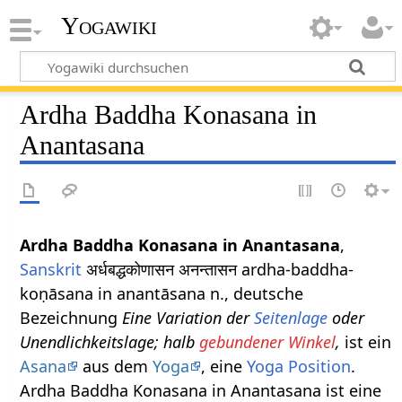
Yogawiki
Ardha Baddha Konasana in
Anantasana
Ardha Baddha Konasana in Anantasana
,
Sanskrit
अर्धबद्धकोणासन अनन्तासन ardha-baddha-
koṇāsana in anantāsana n., deutsche
Bezeichnung
Eine Variation der
Seitenlage
oder
Unendlichkeitslage; halb
gebundener Winkel
,
ist ein
Asana
aus dem
Yoga
, eine
Yoga Position
.
Ardha Baddha Konasana in Anantasana ist eine