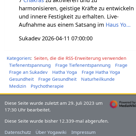
harmonisieren, geistige Kräfte zu entwickeln
und innere Festigkeit zu erhalten. Live-
Aufnahme aus einem Satsang im
Haus Yo…
Sukadev 2026-04-11 07:00:00
Kategorien
:
Seiten, die die RSS-Erweiterung verwenden
Tiefenentspannung
Frage Tiefenentspannung
Frage
Frage an Sukadev
Hatha Yoga
Frage Hatha Yoga
Gesundheit
Frage Gesundheit
Naturheilkunde
Medizin
Psychotherapie
Diese Seite wurde zuletzt am 29. Juli 2023 um
17:30 Uhr bearbeitet.
Diese Seite wurde bisher 12.339-mal abgerufen.
Datenschutz
Über Yogawiki
Impressum