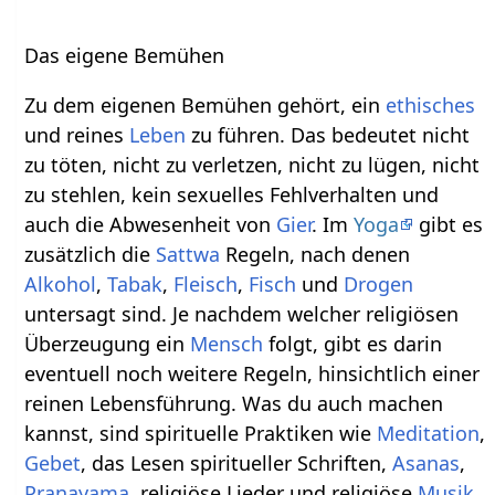
Das eigene Bemühen
Zu dem eigenen Bemühen gehört, ein
ethisches
und reines
Leben
zu führen. Das bedeutet nicht
zu töten, nicht zu verletzen, nicht zu lügen, nicht
zu stehlen, kein sexuelles Fehlverhalten und
auch die Abwesenheit von
Gier
. Im
Yoga
gibt es
zusätzlich die
Sattwa
Regeln, nach denen
Alkohol
,
Tabak
,
Fleisch
,
Fisch
und
Drogen
untersagt sind. Je nachdem welcher religiösen
Überzeugung ein
Mensch
folgt, gibt es darin
eventuell noch weitere Regeln, hinsichtlich einer
reinen Lebensführung. Was du auch machen
kannst, sind spirituelle Praktiken wie
Meditation
,
Gebet
, das Lesen spiritueller Schriften,
Asanas
,
Pranayama
, religiöse Lieder und religiöse
Musik
.