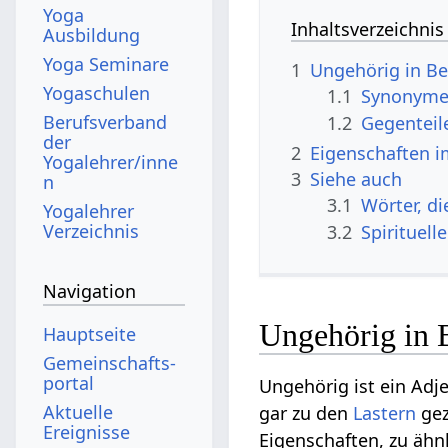
Yoga
Inhaltsverzeichnis
Ausbildung
Yoga Seminare
1
Ungehörig in Be
Yogaschulen
1.1
Synonyme 
Berufsverband
1.2
Gegenteil
der
2
Eigenschaften i
Yogalehrer/inne
3
Siehe auch
n
3.1
Wörter, d
Yogalehrer
Verzeichnis
3.2
Spirituel
Navigation
Ungehörig in 
Hauptseite
Gemeinschafts­
portal
Ungehörig ist ein Adje
Aktuelle
gar zu den
Lastern
gez
Ereignisse
Eigenschaften, zu äh