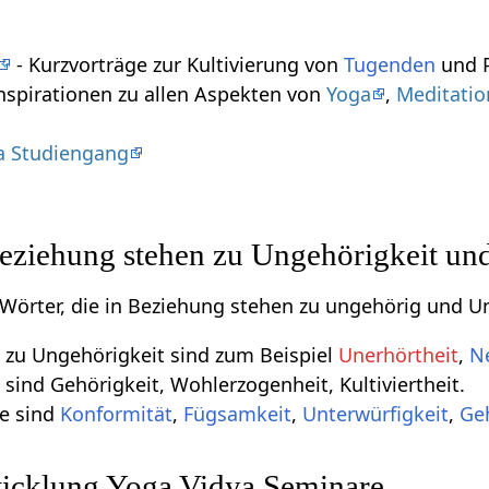
- Kurzvorträge zur Kultivierung von
Tugenden
und P
nspirationen zu allen Aspekten von
Yoga
,
Meditatio
a Studiengang
Beziehung stehen zu Ungehörigkeit un
e Wörter, die in Beziehung stehen zu ungehörig und U
 zu Ungehörigkeit sind zum Beispiel
Unerhörtheit
,
N
sind Gehörigkeit, Wohlerzogenheit, Kultiviertheit.
e sind
Konformität
,
Fügsamkeit
,
Unterwürfigkeit
,
Ge
twicklung Yoga Vidya Seminare