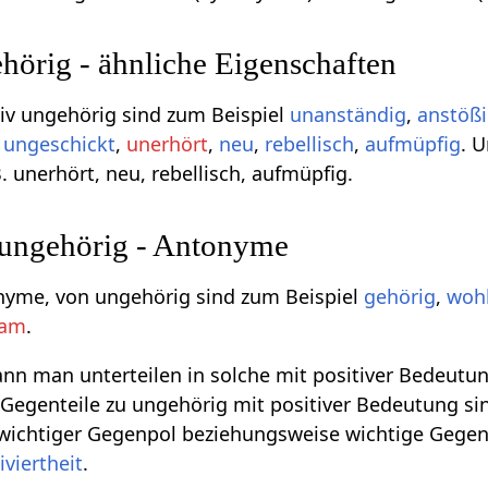
örig - ähnliche Eigenschaften
v ungehörig sind zum Beispiel
unanständig
,
anstöß
,
ungeschickt
,
unerhört
,
neu
,
rebellisch
,
aufmüpfig
. 
B. unerhört, neu, rebellisch, aufmüpfig.
 ungehörig - Antonyme
onyme, von ungehörig sind zum Beispiel
gehörig
,
woh
sam
.
n man unterteilen in solche mit positiver Bedeutun
Gegenteile zu ungehörig mit positiver Bedeutung sind
 wichtiger Gegenpol beziehungsweise wichtige Gegen
iviertheit
.