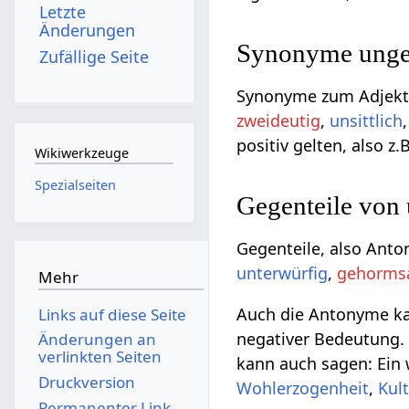
Letzte
Änderungen
Synonyme ungeh
Zufällige Seite
Synonyme zum Adjekti
zweideutig
,
unsittlich
positiv gelten, also z.
Wikiwerkzeuge
Spezialseiten
Gegenteile von
Gegenteile, also Ant
unterwürfig
,
gehorm
Mehr
Auch die Antonyme kan
Links auf diese Seite
negativer Bedeutung. 
Änderungen an
verlinkten Seiten
kann auch sagen: Ein
Druckversion
Wohlerzogenheit
,
Kult
Permanenter Link