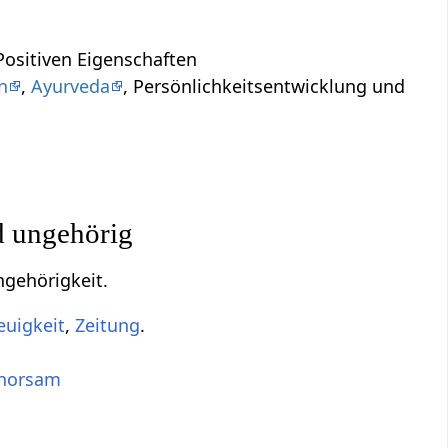
ositiven Eigenschaften
n
,
Ayurveda
, Persönlichkeitsentwicklung und
d ungehörig
ngehörigkeit.
euigkeit
,
Zeitung
.
horsam