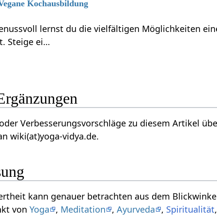
6 Vegane Kochausbildung
enussvoll lernst du die vielfältigen Möglichkeiten e
t. Steige ei…
ltiviertheit‏‎ Ergänzungen
besserungsvorschläge zu diesem Artikel über Kultiviertheit‏‎ ? Wir fr
n wiki(at)yoga-vidya.de.
sung
iales und kann interpretiert
nkt von
Yoga
,
Meditation
,
Ayurveda
,
Spiritualität