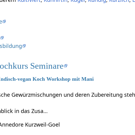
e
e
usbildung
Kochkurs Seminare
6 Indisch-vegan Koch Workshop mit Mani
dische Gewürzmischungen und deren Zubereitung steh
blick in das Zusa…
Annedore Kurzweil-Goel