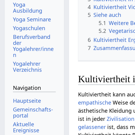
Yoga
4
Kultivierth
Ausbildung
5
Siehe auch
Yoga Seminare
5.1
Yogaschulen
5.2
Vegetaris
Berufsverband
6
Kultiv
der
7
Zusammenfass
Yogalehrer/inne
n
Yogalehrer
Verzeichnis
Kultiviertheit
Navigation
Kultiviertheit kann au
Hauptseite
empathische
Weise de
Gemeinschafts­
ästhetische Kleidung 
portal
ist in jeder
Zivilisation
Aktuelle
gelassener
ist, dass 
Ereignisse