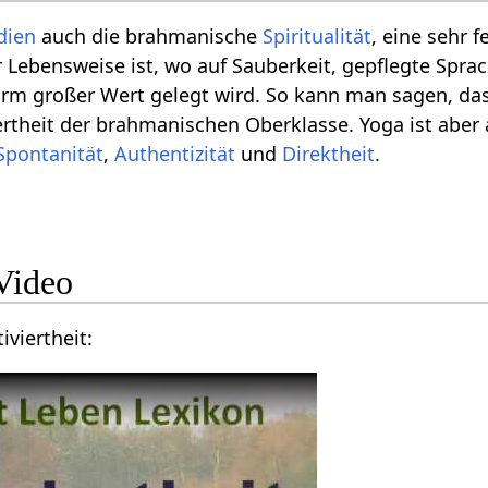
dien
auch die brahmanische
Spiritualität
, eine sehr f
er Lebensweise ist, wo auf Sauberkeit, gepflegte Spr
rm großer Wert gelegt wird. So kann man sagen, dass
iertheit der brahmanischen Oberklasse. Yoga ist abe
Spontanität
,
Authentizität
und
Direktheit
.
iviertheit‏‎ Video
Videovortrag über Kultiviertheit‏‎: