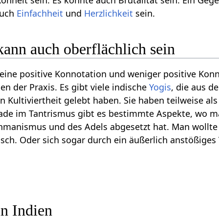
Rohheit sein. Es könnte auch Brutalität sein. Ein Geg
auch
Einfachheit
und
Herzlichkeit
sein.
 kann auch oberflächlich sein
o eine positive Konnotation und weniger positive Kon
n der Praxis. Es gibt viele indische
Yogis
, die aus 
 Kultiviertheit gelebt haben. Sie haben teilweise al
de im Tantrismus gibt es bestimmte Aspekte, wo man
manismus und des Adels abgesetzt hat. Man wollte s
isch. Oder sich sogar durch ein äußerlich anstößig
in Indien