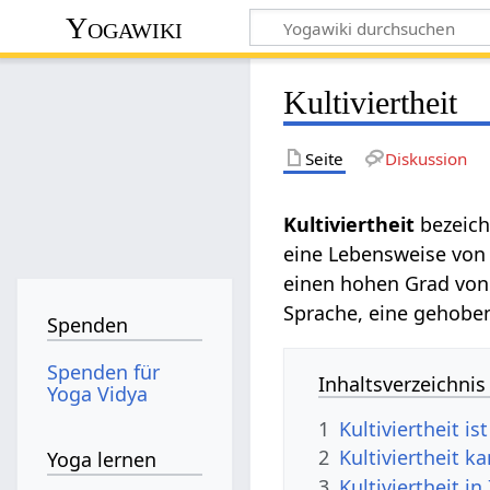
Yogawiki
Kultiviertheit
Seite
Diskussion
Kultiviertheit‏‎
bezeic
eine Lebensweise von 
einen hohen Grad von
Sprache, eine gehobe
Spenden
Spenden für
Inhaltsverzeichnis
Yoga Vidya
1
Kultiviertheit i
2
Kultiviertheit k
Yoga lernen
3
Kultiviertheit in