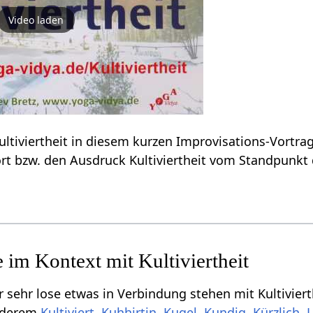
Video laden
Erfahre einiges über Kultiviertheit‏‎ in diesem kurzen Improvisations-Vortr
laut nach über das Wort bzw. den Ausdruck Kultiviertheit‏‎ vom 
 etwas in Verbindung stehen mit Kultiviertheit‏‎, aber vielleicht doch von Relevan
anderem
,
,
,
,
,