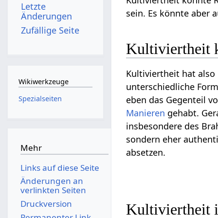
Kultiviertheit könnte 
Letzte
sein. Es könnte aber 
Änderungen
Zufällige Seite
Kultiviertheit
Kultiviertheit hat als
Wikiwerkzeuge
unterschiedliche Forme
eben das Gegenteil von
Spezialseiten
Manieren
gehabt. Gera
insbesondere des Brah
sondern eher authent
Mehr
absetzen.
Links auf diese Seite
Änderungen an
verlinkten Seiten
Druckversion
Kultiviertheit 
Permanenter Link