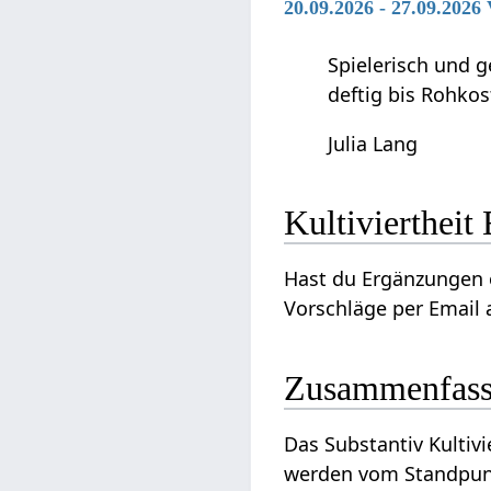
20.09.2026 - 27.09.202
Spielerisch und g
deftig bis Rohkos
Julia Lang
Ku
Hast du Ergänzungen oder Ver
Vorschläge per Email a
Zusammenfas
Das Substantiv Kultiviertheit‏‎ kann genauer betrachten aus dem Blickwinkel von Familie und Soz
werden vom Standpu