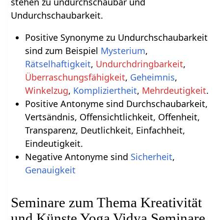
stehen zu undurchschaubar und
Undurchschaubarkeit.
Positive Synonyme zu Undurchschaubarkeit
sind zum Beispiel
Mysterium
,
Rätselhaftigkeit
,
Undurchdringbarkeit
,
Überraschungsfähigkeit
,
Geheimnis
,
Winkelzug
,
Kompliziertheit
,
Mehrdeutigkeit
.
Positive Antonyme sind Durchschaubarkeit,
Vertsändnis, Offensichtlichkeit, Offenheit,
Transparenz, Deutlichkeit, Einfachheit,
Eindeutigkeit.
Negative Antonyme sind
Sicherheit
,
Genauigkeit
Seminare zum Thema Kreativität
und Künste Yoga Vidya Seminare