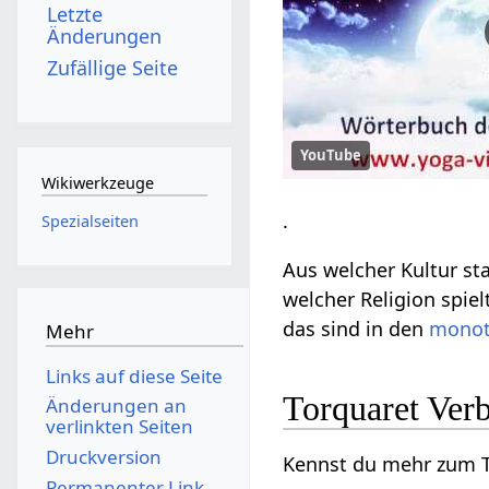
Letzte
Änderungen
Zufällige Seite
YouTube
Wikiwerkzeuge
.
Spezialseiten
Aus welcher Kultur s
welcher Religion spie
das sind in den
monot
Mehr
Links auf diese Seite
Torquaret Ver
Änderungen an
verlinkten Seiten
Druckversion
Kennst du mehr zum Th
Permanenter Link