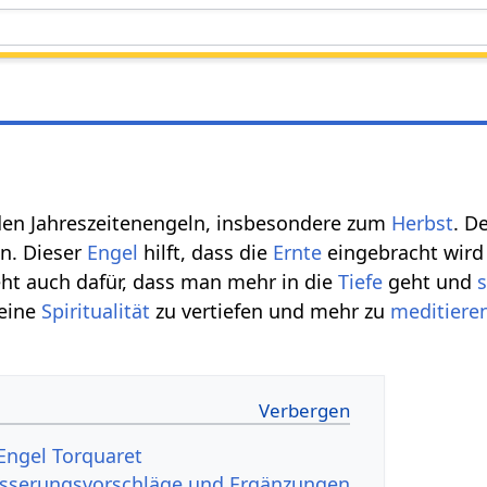
den Jahreszeitenengeln, insbesondere zum
Herbst
. D
n. Dieser
Engel
hilft, dass die
Ernte
eingebracht wird 
eht auch dafür, dass man mehr in die
Tiefe
geht und
s
seine
Spiritualität
zu vertiefen und mehr zu
meditiere
Engel Torquaret
esserungsvorschläge und Ergänzungen