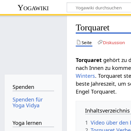
Yogawiki
Torquaret
Seite
Diskussion
Torquaret
gehört zu 
nach Innen zu komme
Winters
. Torquaret st
beste Jahreszeit, um 
Spenden
Engel Torquaret.
Spenden für
Yoga Vidya
Inhaltsverzeichnis
1
Video über den 
Yoga lernen
2
Torquaret Verb