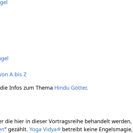
gel
ngel
von A bis Z
h die Infos zum Thema
Hindu Götter
.
r die hier in dieser Vortragsreihe behandelt werden
en
" gezählt.
Yoga Vidya
betreibt keine Engelsmagie, 