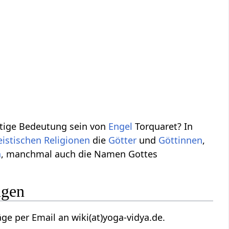
utige Bedeutung sein von
Engel
Torquaret? In
eistischen
Religionen
die
Götter
und
Göttinnen
,
n
, manchmal auch die Namen Gottes
ngen
e per Email an wiki(at)yoga-vidya.de.