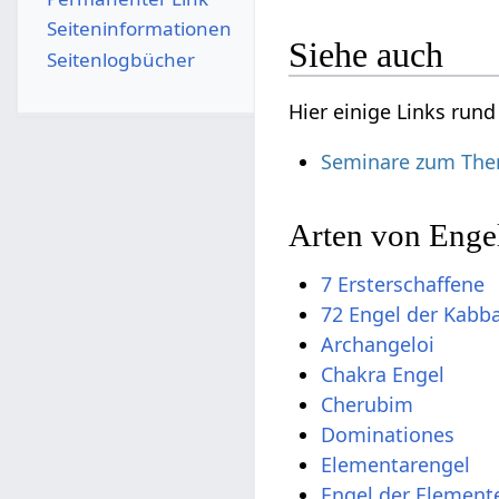
Seiten­­informationen
Siehe auch
Seitenlogbücher
Hier einige Links run
Seminare zum The
Arten von Enge
7 Ersterschaffene
72 Engel der Kabb
Archangeloi
Chakra Engel
Cherubim
Dominationes
Elementarengel
Engel der Element