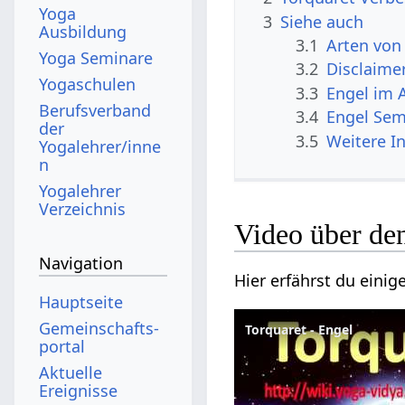
Yoga
3
Siehe auch
Ausbildung
3.1
Arten von
Yoga Seminare
3.2
Disclaime
Yogaschulen
3.3
Engel im 
Berufsverband
3.4
Engel Sem
der
3.5
Weitere I
Yogalehrer/inne
n
Yogalehrer
Verzeichnis
Video über de
Navigation
Hier erfährst du eini
Hauptseite
Gemeinschafts­
Torquaret - Engel
portal
Aktuelle
Ereignisse