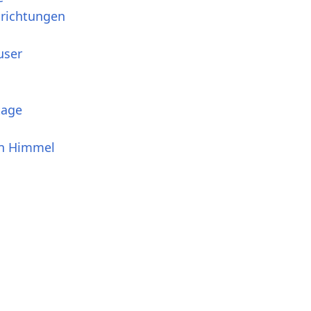
srichtungen
user
tage
en Himmel