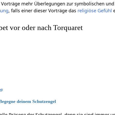
se Vorträge mehr Überlegungen zur symbolischen und
gung
, falls einer dieser Vorträge das
religiöse
Gefühl
e
et vor oder nach Torquaret
 Begegne deinem Schutzengel
volle Präsenz der Schutzengel, denn sie sind immer 