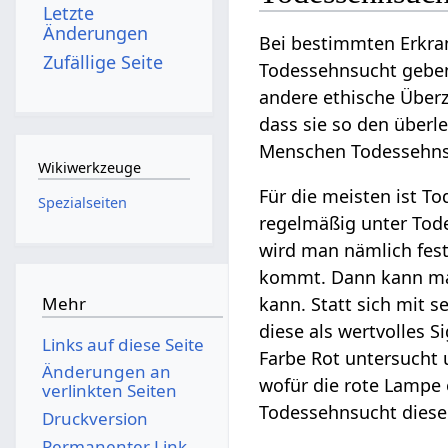
Letzte
Änderungen
Bei bestimmten Erkr
Zufällige Seite
Todessehnsucht geben.
andere ethische Über
dass sie so den über
Menschen Todessehnsu
Wikiwerkzeuge
Für die meisten ist 
Spezialseiten
regelmäßig unter Tode
wird man nämlich fest
kommt. Dann kann man
Mehr
kann. Statt sich mit 
diese als wertvolles 
Links auf diese Seite
Farbe Rot untersucht u
Änderungen an
wofür die rote Lampe 
verlinkten Seiten
Todessehnsucht diese
Druckversion
Permanenter Link