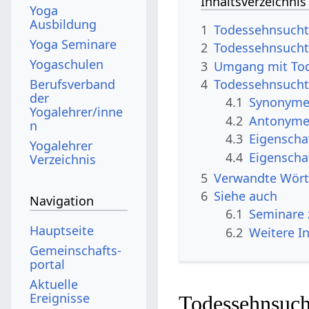
Inhaltsverzeichnis
Yoga
Ausbildung
1
Todessehnsucht 
Yoga Seminare
2
Todessehnsucht 
Yogaschulen
3
Umgang mit Tod
Berufsverband
4
Todessehnsucht
der
4.1
Synonyme 
Yogalehrer/inne
4.2
Antonyme 
n
4.3
Eigenscha
Yogalehrer
4.4
Eigenscha
Verzeichnis
5
Verwandte Wört
6
Siehe auch
Navigation
6.1
Seminare 
Hauptseite
6.2
Weitere I
Gemeinschafts­
portal
Aktuelle
Ereignisse
Todessehnsucht