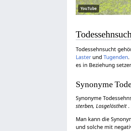
YouTube
Todessehnsuch
Todessehnsucht gehör
Laster
und
Tugenden
.
es in Beziehung setze
Synonyme Todes
Synonyme Todessehns
sterben, Losgelöstheit
.
Man kann die Synonyme
und solche mit negati