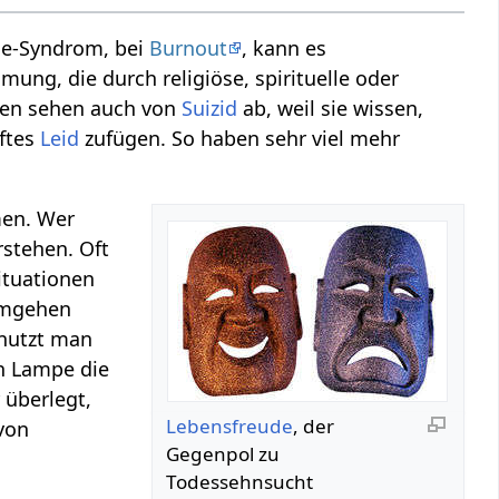
ne-Syndrom, bei
Burnout
, kann es
ng, die durch religiöse, spirituelle oder
hen sehen auch von
Suizid
ab, weil sie wissen,
ftes
Leid
zufügen. So haben sehr viel mehr
men. Wer
rstehen. Oft
ituationen
umgehen
 nutzt man
en Lampe die
 überlegt,
Lebensfreude
, der
von
Gegenpol zu
Todessehnsucht