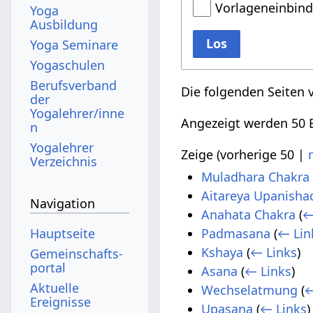
Vorlageneinbin
Yoga
Ausbildung
Los
Yoga Seminare
Yogaschulen
Berufsverband
Die folgenden Seiten 
der
Yogalehrer/inne
Angezeigt werden 50 E
n
Yogalehrer
Zeige (
vorherige 50
|
Verzeichnis
Muladhara Chakra
Aitareya Upanisha
Navigation
Anahata Chakra
(
←
Hauptseite
Padmasana
(
← Lin
Kshaya
(
← Links
)
Gemeinschafts­
portal
Asana
(
← Links
)
Aktuelle
Wechselatmung
(
←
Ereignisse
Upasana
(
← Links
)