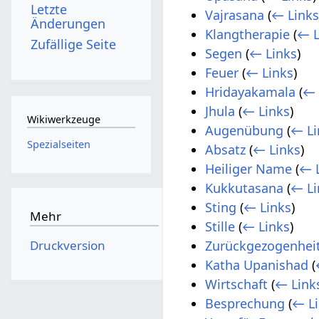
Letzte
Vajrasana
(
← Link
Änderungen
Klangtherapie
(
← L
Zufällige Seite
Segen
(
← Links
)
Feuer
(
← Links
)
Hridayakamala
(
← 
Jhula
(
← Links
)
Wikiwerkzeuge
Augenübung
(
← Li
Spezialseiten
Absatz
(
← Links
)
Heiliger Name
(
← 
Kukkutasana
(
← Li
Sting
(
← Links
)
Mehr
Stille
(
← Links
)
Druckversion
Zurückgezogenhei
Katha Upanishad
(
Wirtschaft
(
← Link
Besprechung
(
← L