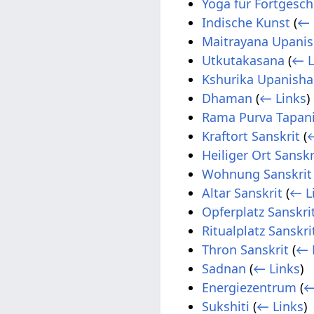
Yoga für Fortgesch
Indische Kunst
(
← 
Maitrayana Upani
Utkutakasana
(
← L
Kshurika Upanish
Dhaman
(
← Links
)
Rama Purva Tapan
Kraftort Sanskrit
(
←
Heiliger Ort Sanskr
Wohnung Sanskrit
Altar Sanskrit
(
← L
Opferplatz Sanskri
Ritualplatz Sanskri
Thron Sanskrit
(
← 
Sadnan
(
← Links
)
Energiezentrum
(
←
Sukshiti
(
← Links
)