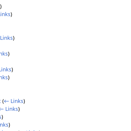
s
)
inks
)
Links
)
nks
)
Links
)
nks
)
t
(
← Links
)
← Links
)
s
)
inks
)