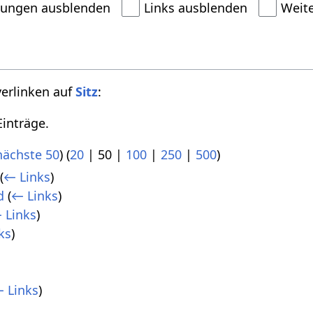
dungen ausblenden
Links ausblenden
Weit
verlinken auf
Sitz
:
inträge.
nächste 50
) (
20
|
50
|
100
|
250
|
500
)
(
← Links
)
d
(
← Links
)
 Links
)
ks
)
 Links
)