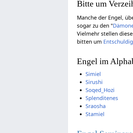
Bitte um Verze
Manche der Engel, übe
sogar zu den "
Dämon
Vielmehr stellen die
bitten um
Entschuldi
Engel im Alphab
Simiel
Sirushi
Soqed_Hozi
Splenditenes
Sraosha
Stamiel