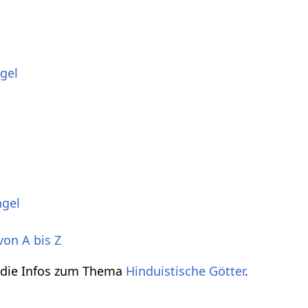
gel
ngel
von A bis Z
h die Infos zum Thema
Hinduistische Götter
.