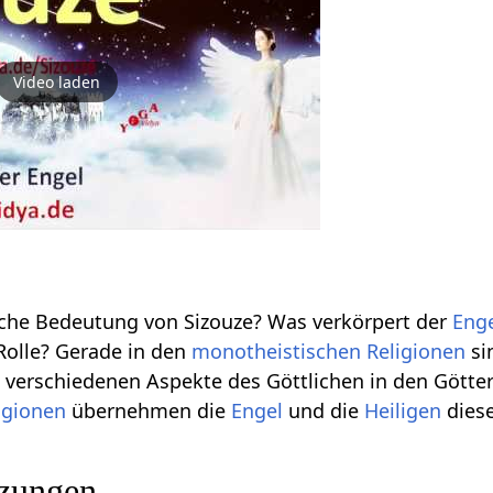
Video laden
iche Bedeutung von Sizouze? Was verkörpert der
Eng
 Rolle? Gerade in den
monotheistischen
Religionen
si
 verschiedenen Aspekte des Göttlichen in den Gött
igionen
übernehmen die
Engel
und die
Heiligen
diese
nzungen