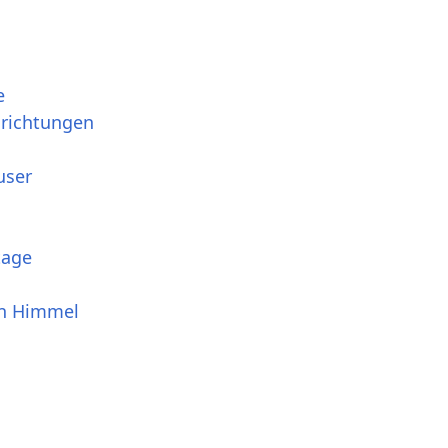
e
srichtungen
user
tage
en Himmel