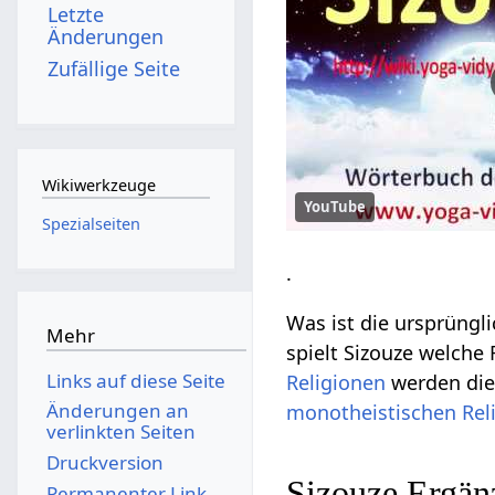
Letzte
Änderungen
Zufällige Seite
Wikiwerkzeuge
YouTube
Spezialseiten
.
Was ist die ursprüngl
Mehr
spielt Sizouze welche
Links auf diese Seite
Religionen
werden die
Änderungen an
monotheistischen
Rel
verlinkten Seiten
Druckversion
Sizouze Ergä
Permanenter Link