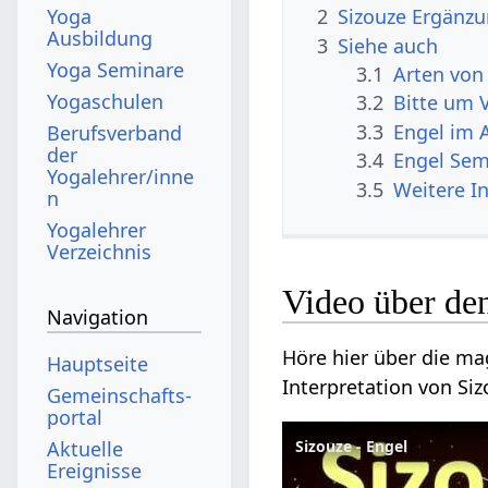
Yoga
2
Sizouze Ergänz
Ausbildung
3
Siehe auch
Yoga Seminare
3.1
Arten von
Yogaschulen
3.2
Bitte um 
3.3
Engel im 
Berufsverband
der
3.4
Engel Sem
Yogalehrer/inne
3.5
Weitere I
n
Yogalehrer
Verzeichnis
Video über de
Navigation
Höre hier über die ma
Hauptseite
Interpretation von Siz
Gemeinschafts­
portal
Aktuelle
Sizouze - Engel
Ereignisse