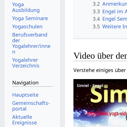
3.2
Anmerku
Yoga
Ausbildung
3.3
Engel im 
Yoga Seminare
3.4
Engel Sem
3.5
Weitere I
Yogaschulen
Berufsverband
der
Yogalehrer/inne
n
Video über de
Yogalehrer
Verzeichnis
Verstehe einiges über
Navigation
Simiel - Engel
Hauptseite
Gemeinschafts­
portal
Aktuelle
Ereignisse