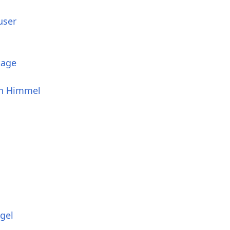
user
tage
en Himmel
gel