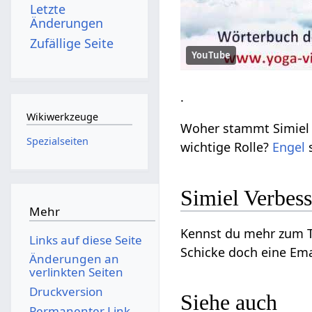
Letzte
Änderungen
Zufällige Seite
YouTube
.
Wikiwerkzeuge
Woher stammt Simiel 
Spezialseiten
wichtige Rolle?
Engel
s
Simiel Verbes
Mehr
Kennst du mehr zum Th
Links auf diese Seite
Schicke doch eine Ema
Änderungen an
verlinkten Seiten
Druckversion
Siehe auch
Permanenter Link