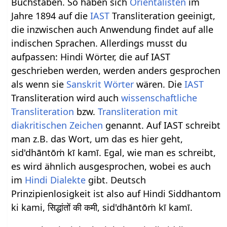
Buchstaben. So haben sich
Orientalisten
im
Jahre 1894 auf die
IAST
Transliteration geeinigt,
die inzwischen auch Anwendung findet auf alle
indischen Sprachen. Allerdings musst du
aufpassen: Hindi Wörter, die auf IAST
geschrieben werden, werden anders gesprochen
als wenn sie
Sanskrit Wörter
wären. Die
IAST
Transliteration wird auch
wissenschaftliche
Transliteration
bzw.
Transliteration mit
diakritischen Zeichen
genannt. Auf IAST schreibt
man z.B. das Wort, um das es hier geht,
sid'dhāntōṁ kī kamī. Egal, wie man es schreibt,
es wird ähnlich ausgesprochen, wobei es auch
im
Hindi Dialekte
gibt. Deutsch
Prinzipienlosigkeit ist also auf Hindi Siddhantom
ki kami, सिद्धांतों की कमी, sid'dhāntōṁ kī kamī.