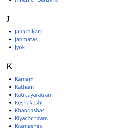
J
Janantikam
Janmatas
Jyok
K
Kamam
Katham
Katipayaratram
Keshakeshi
Khandashas
Kiyachchiram
Kramashas