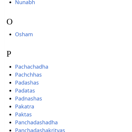
Nunabh
O
Osham
P
Pachachadha
Pachchhas
Padashas
Padatas
Padnashas
Pakatra
Paktas
Panchadashadha
Panchadashakritvas