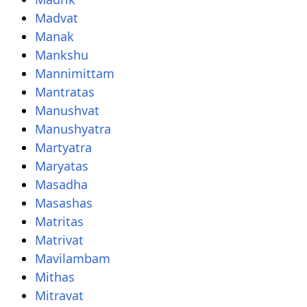
Madvat
Manak
Mankshu
Mannimittam
Mantratas
Manushvat
Manushyatra
Martyatra
Maryatas
Masadha
Masashas
Matritas
Matrivat
Mavilambam
Mithas
Mitravat