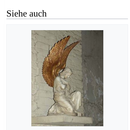
Siehe auch