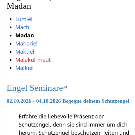
Madan
Lumiel
Mach
Madan
Mahariel
Maktiel
Malakul-maut
Malkiel
Engel Seminare
02.10.2026 - 04.10.2026 Begegne deinem Schutzengel
Erfahre die liebevolle Präsenz der
Schutzengel, denn sie sind immer um dich
herum. Schutzengel beschützen, leiten und