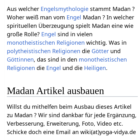
Aus welcher
Engelsmythologie
stammt Madan ?
Woher weiß man vom
Engel
Madan ? In welcher
spirituellen Überzeugung spielt Madan eine wie
große Rolle?
Engel
sind in vielen
monotheistischen
Religionen
wichtig. Was in
polytheistischen
Religionen
die
Götter
und
Göttinnen
, das sind in den
monotheistischen
Religionen
die
Engel
und die
Heiligen
.
Madan Artikel ausbauen
Willst du mithelfen beim Ausbau dieses Artikel
zu Madan ? Wir sind dankbar für jede Ergänzung,
Verbesserung, Erweiterung, Foto, Video etc.
Schicke doch eine Email an wiki(at)yoga-vidya.de