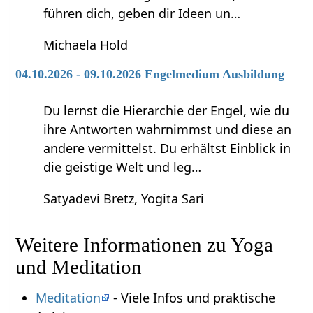
führen dich, geben dir Ideen un…
Michaela Hold
04.10.2026 - 09.10.2026 Engelmedium Ausbildung
Du lernst die Hierarchie der Engel, wie du
ihre Antworten wahrnimmst und diese an
andere vermittelst. Du erhältst Einblick in
die geistige Welt und leg…
Satyadevi Bretz, Yogita Sari
Weitere Informationen zu Yoga
und Meditation
Meditation
- Viele Infos und praktische