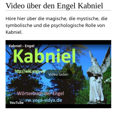
Video über den Engel Kabniel
Höre hier über die magische, die mystische, die
symbolische und die psychologische Rolle von
Kabniel.
Kabniel - Engel
Video laden
YouTube