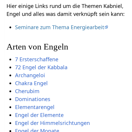
Hier einige Links rund um die Themen Kabniel,
Engel und alles was damit verknüpft sein kann:
Seminare zum Thema Energiearbeit
Arten von Engeln
7 Ersterschaffene
72 Engel der Kabbala
Archangeloi
Chakra Engel
Cherubim
Dominationes
Elementarengel
Engel der Elemente
Engel der Himmelsrichtungen
Engel der Monate