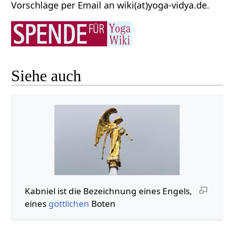
Vorschläge per Email an wiki(at)yoga-vidya.de.
Siehe auch
Kabniel ist die Bezeichnung eines Engels,
eines
göttlichen
Boten