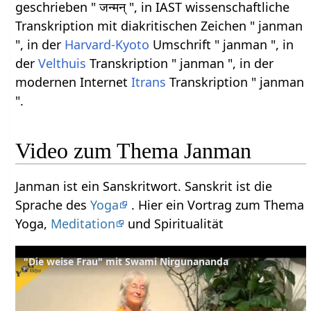
geschrieben " जन्मन् ", in IAST wissenschaftliche
Transkription mit diakritischen Zeichen " janman
", in der
Harvard-Kyoto
Umschrift " janman ", in
der
Velthuis
Transkription " janman ", in der
modernen Internet
Itrans
Transkription " janman
".
Video zum Thema Janman
Janman ist ein Sanskritwort. Sanskrit ist die
Sprache des
Yoga
. Hier ein Vortrag zum Thema
Yoga,
Meditation
und Spiritualität
"Die weise Frau" mit Swami Nirgunananda