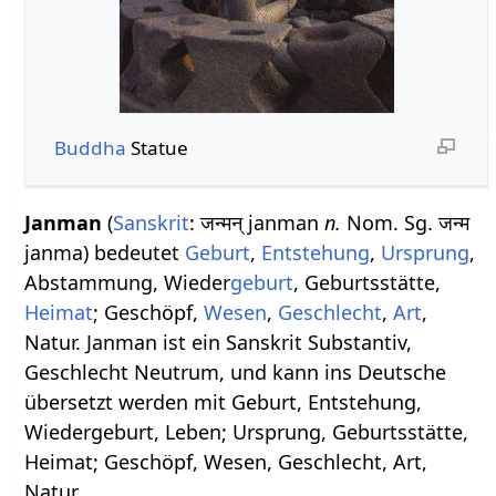
Buddha
Statue
Janman
(
Sanskrit
: जन्मन् janman
n.
Nom. Sg. जन्म
janma) bedeutet
Geburt
,
Entstehung
,
Ursprung
,
Abstammung, Wieder
geburt
, Geburtsstätte,
Heimat
; Geschöpf,
Wesen
,
Geschlecht
,
Art
,
Natur. Janman ist ein Sanskrit Substantiv,
Geschlecht Neutrum, und kann ins Deutsche
übersetzt werden mit Geburt, Entstehung,
Wiedergeburt, Leben; Ursprung, Geburtsstätte,
Heimat; Geschöpf, Wesen, Geschlecht, Art,
Natur.