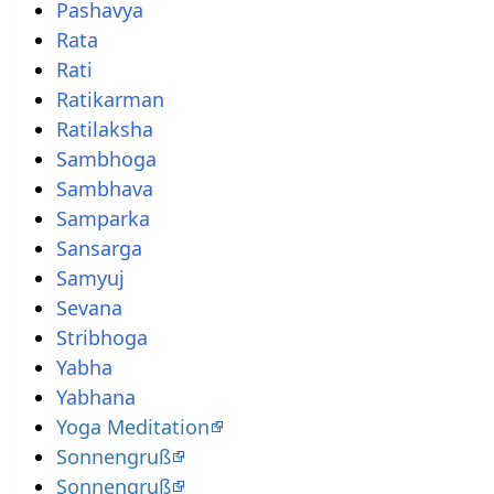
Pashavya
Rata
Rati
Ratikarman
Ratilaksha
Sambhoga
Sambhava
Samparka
Sansarga
Samyuj
Sevana
Stribhoga
Yabha
Yabhana
Yoga Meditation
Sonnengruß
Sonnengruß