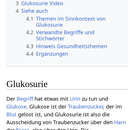
3
Glukosurie Video
4
Siehe auch
4.1
Themen im Sinnkontext von
Glukosurie
4.2
Verwandte Begriffe und
Stichwörter
4.3
Hinweis Gesundheitsthemen
4.4
Ergänzungen
Glukosurie
Der
Begriff
hat etwas mit
Urin
zu tun und
Glukose
. Glukose ist der
Traubenzucker
, der im
Blut
gelöst ist, und Glukosurie ist also die
Ausscheidung von Traubenzucker über den
Harn
der
Niere
, also über den Urin. Die