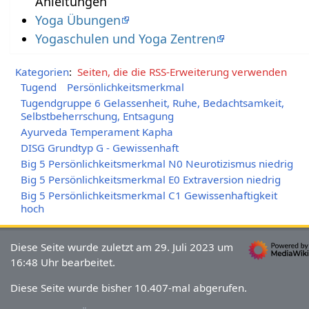
Anleitungen
Yoga Übungen
Yogaschulen und Yoga Zentren
Kategorien
:
Seiten, die die RSS-Erweiterung verwenden
Tugend
Persönlichkeitsmerkmal
Tugendgruppe 6 Gelassenheit, Ruhe, Bedachtsamkeit,
Selbstbeherrschung, Entsagung
Ayurveda Temperament Kapha
DISG Grundtyp G - Gewissenhaft
Big 5 Persönlichkeitsmerkmal N0 Neurotizismus niedrig
Big 5 Persönlichkeitsmerkmal E0 Extraversion niedrig
Big 5 Persönlichkeitsmerkmal C1 Gewissenhaftigkeit
hoch
Diese Seite wurde zuletzt am 29. Juli 2023 um
16:48 Uhr bearbeitet.
Diese Seite wurde bisher 10.407-mal abgerufen.