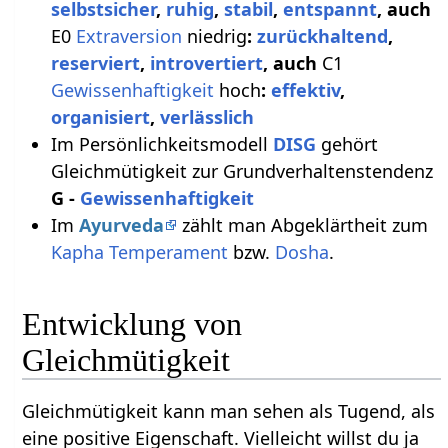
selbstsicher
,
ruhig
,
stabil
,
entspannt
, auch
E0
Extraversion
niedrig
:
zurückhaltend
,
reserviert
,
introvertiert
, auch
C1
Gewissenhaftigkeit
hoch
:
effektiv
,
organisiert
,
verlässlich
Im Persönlichkeitsmodell
DISG
gehört
Gleichmütigkeit zur Grundverhaltenstendenz
G -
Gewissenhaftigkeit
Im
Ayurveda
zählt man Abgeklärtheit zum
Kapha
Temperament
bzw.
Dosha
.
Entwicklung von
Gleichmütigkeit
Gleichmütigkeit kann man sehen als Tugend, als
eine positive Eigenschaft. Vielleicht willst du ja