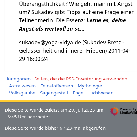
Überängstlichkeit? Wie geht man mit Angst
um? Sukadev gibt Tipps auf eine Frage einer
Teilnehmerin. Die Essenz:
Lerne es, deine
Angst als wertvoll zu sc…
sukadev@yoga-vidya.de (Sukadev Bretz -
Gelassenheit und innerer Frieden) 2011-04-
29 16:00:24
Kategorien
:
Seiten, die die RSS-Erweiterung verwenden
Astralwesen
Feinstoffwesen
Mythologie
Volksglaube
Sagengestalt
Engel
Lichtwesen
Diese Seite wurde zuletzt am 29. Juli 2023 um
16:45 Uhr bearbeitet.
Diese Seite wurde bisher 6.123-mal abgerufen.