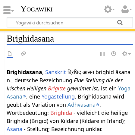
Yogawiki
Brighidasana
Brighidasana
,
Sanskrit
ब्रिघिद् आसन brighid āsana
n., deutsche Bezeichnung
Eine Stellung die der
irischen Heiligen
Brigitte
gewidmet ist,
ist ein
Yoga
Asana
, eine
Yogastellung
. Brighidasana wird
geübt als Variation von
Adhvasana
.
Wortbedeutung:
Brighida
- vielleicht die heilige
Brighida (Brigid) von Kildare (Kildare in Irland);
Asana
- Stellung; Bezeichnung unklar.