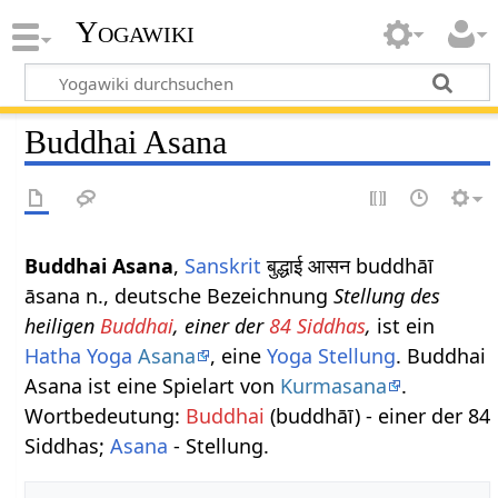
Yogawiki
Buddhai Asana
Buddhai Asana
,
Sanskrit
बुद्धाई आसन buddhāī
āsana n., deutsche Bezeichnung
Stellung des
heiligen
Buddhai
, einer der
84 Siddhas
,
ist ein
Hatha Yoga
Asana
, eine
Yoga Stellung
. Buddhai
Asana ist eine Spielart von
Kurmasana
.
Wortbedeutung:
Buddhai
(buddhāī) - einer der 84
Siddhas;
Asana
- Stellung.