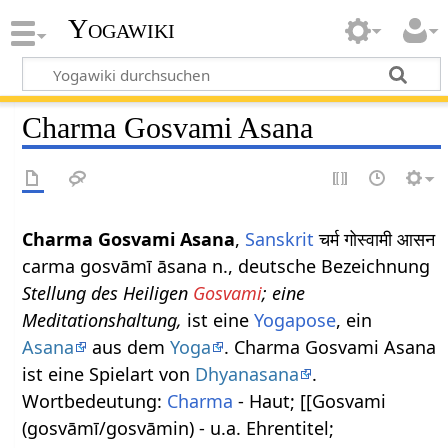
Yogawiki
Charma Gosvami Asana
Charma Gosvami Asana
,
Sanskrit
चर्म गोस्वामी आसन
carma gosvāmī āsana n., deutsche Bezeichnung
Stellung des Heiligen
Gosvami
; eine
Meditationshaltung,
ist eine
Yogapose
, ein
Asana
aus dem
Yoga
. Charma Gosvami Asana
ist eine Spielart von
Dhyanasana
.
Wortbedeutung:
Charma
- Haut; [[Gosvami
(gosvāmī/gosvāmin) - u.a. Ehrentitel;