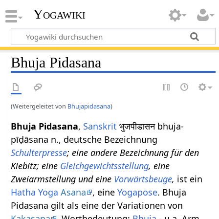
Yogawiki
Bhuja Pidasana
(Weitergeleitet von
Bhujapidasana
)
Bhuja Pidasana
,
Sanskrit
भुजपीडासन bhuja-
pīḍāsana n., deutsche Bezeichnung
Schulterpresse
; eine andere Bezeichnung für den
Kiebitz; eine
Gleichgewichtsstellung
, eine
Zweiarmstellung und eine
Vorwärtsbeuge
,
ist ein
Hatha Yoga
Asana
, eine
Yogapose
. Bhuja
Pidasana gilt als eine der Variationen von
Kakasana
. Wortbedeutung:
Bhuja
- u.a. Arm,