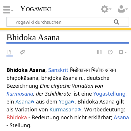
Yogawiki
Bhidoka Asana
Bhidoka Asana
,
Sanskrit
भिडोकासन भिडोक आसन
bhiḍokāsana, bhiḍoka āsana n., deutsche
Bezeichnung
Eine einfache Variation von
Kurmasana
, der Schildkröte,
ist eine
Yogastellung
,
ein
Asana
aus dem
Yoga
. Bhidoka Asana gilt
als Variation von
Kurmasana
. Wortbedeutung:
Bhidoka
- Bedeutung noch nicht erklärbar;
Asana
- Stellung.