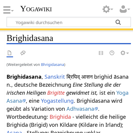
Yogawiki
Brighidasana
(Weitergeleitet von
Bhrigidasana
)
Brighidasana
,
Sanskrit
ब्रिघिद् आसन brighid āsana
n., deutsche Bezeichnung
Eine Stellung die der
irischen Heiligen
Brigitte
gewidmet ist,
ist ein
Yoga
Asana
, eine
Yogastellung
. Brighidasana wird
geübt als Variation von
Adhvasana
.
Wortbedeutung:
Brighida
- vielleicht die heilige
Brighida (Brigid) von Kildare (Kildare in Irland);
Asana
- Stellung; Bezeichnung unklar.