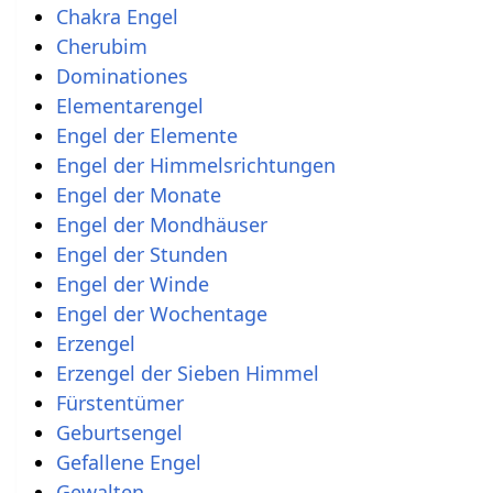
Chakra Engel
Cherubim
Dominationes
Elementarengel
Engel der Elemente
Engel der Himmelsrichtungen
Engel der Monate
Engel der Mondhäuser
Engel der Stunden
Engel der Winde
Engel der Wochentage
Erzengel
Erzengel der Sieben Himmel
Fürstentümer
Geburtsengel
Gefallene Engel
Gewalten