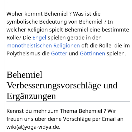
.
Woher kommt Behemiel ? Was ist die
symbolische Bedeutung von Behemiel ? In
welcher Religion spielt Behemiel eine bestimmte
Rolle? Die
Engel
spielen gerade in den
monotheistischen
Religionen
oft die Rolle, die im
Polytheismus die
Götter
und
Göttinnen
spielen.
Behemiel
Verbesserungsvorschläge und
Ergänzungen
Kennst du mehr zum Thema Behemiel ? Wir
freuen uns über deine Vorschläge per Email an
wiki(at)yoga-vidya.de.