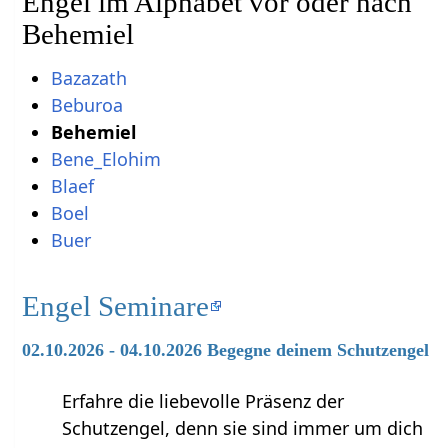
Engel im Alphabet vor oder nach
Behemiel
Bazazath
Beburoa
Behemiel
Bene_Elohim
Blaef
Boel
Buer
Engel Seminare
02.10.2026 - 04.10.2026 Begegne deinem Schutzengel
Erfahre die liebevolle Präsenz der
Schutzengel, denn sie sind immer um dich