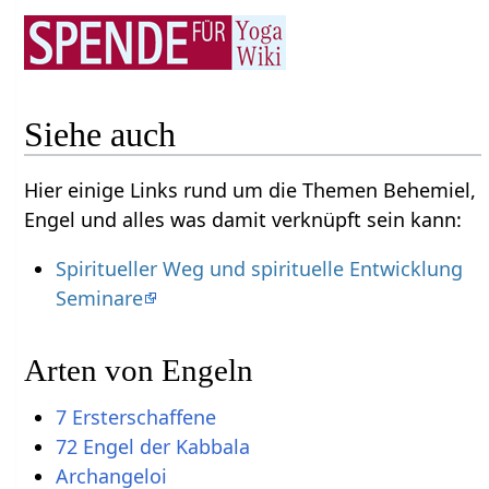
Siehe auch
Hier einige Links rund um die Themen Behemiel,
Engel und alles was damit verknüpft sein kann:
Spiritueller Weg und spirituelle Entwicklung
Seminare
Arten von Engeln
7 Ersterschaffene
72 Engel der Kabbala
Archangeloi