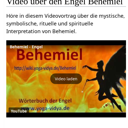
Video über den Engel Behemiel
Höre in diesem Videovortrag über die mystische,
symbolische, rituelle und spirituelle
Interpretation von Behemiel.
Behemiel - Engel
Video laden
YouTube