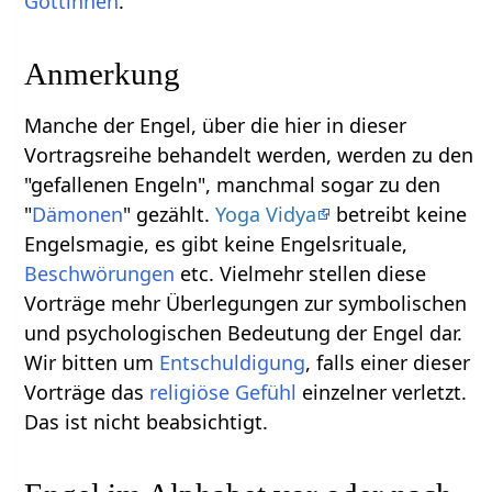
Göttinnen
.
Anmerkung
Manche der Engel, über die hier in dieser
Vortragsreihe behandelt werden, werden zu den
"gefallenen Engeln", manchmal sogar zu den
"
Dämonen
" gezählt.
Yoga Vidya
betreibt keine
Engelsmagie, es gibt keine Engelsrituale,
Beschwörungen
etc. Vielmehr stellen diese
Vorträge mehr Überlegungen zur symbolischen
und psychologischen Bedeutung der Engel dar.
Wir bitten um
Entschuldigung
, falls einer dieser
Vorträge das
religiöse
Gefühl
einzelner verletzt.
Das ist nicht beabsichtigt.