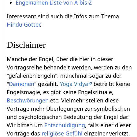
Engelnamen Liste von A bis Z
Interessant sind auch die Infos zum Thema
Hindu Götter
.
Disclaimer
Manche der Engel, über die hier in dieser
Vortragsreihe behandelt werden, werden zu den
"gefallenen Engeln", manchmal sogar zu den
"
Dämonen
" gezählt.
Yoga Vidya
betreibt keine
Engelsmagie, es gibt keine Engelsrituale,
Beschwörungen
etc. Vielmehr stellen diese
Vorträge mehr Überlegungen zur symbolischen
und psychologischen Bedeutung der Engel dar.
Wir bitten um
Entschuldigung
, falls einer dieser
Vorträge das
religiöse
Gefühl
einzelner verletzt.