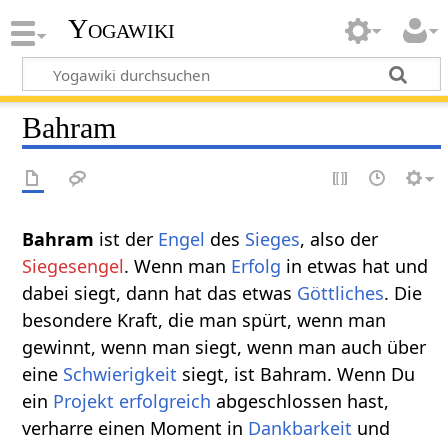
Yogawiki
Bahram
Bahram
ist der
Engel
des
Sieges
, also der
Siegesengel
. Wenn man
Erfolg
in etwas hat und
dabei siegt, dann hat das etwas
Göttliches
. Die
besondere Kraft, die man spürt, wenn man
gewinnt, wenn man siegt, wenn man auch über
eine
Schwierigkeit
siegt, ist Bahram. Wenn Du
ein
Projekt
erfolgreich
abgeschlossen hast,
verharre einen Moment in
Dankbarkeit
und