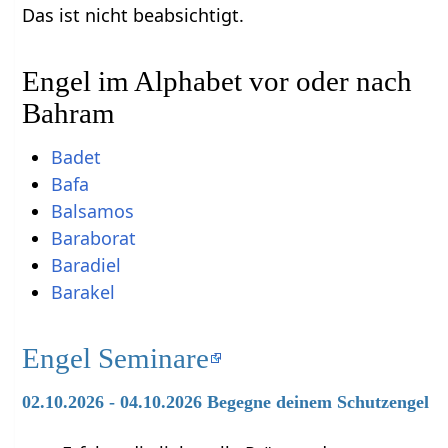
Das ist nicht beabsichtigt.
Engel im Alphabet vor oder nach
Bahram
Badet
Bafa
Balsamos
Baraborat
Baradiel
Barakel
Engel Seminare
02.10.2026 - 04.10.2026 Begegne deinem Schutzengel