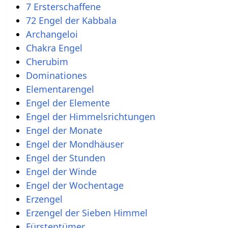
7 Ersterschaffene
72 Engel der Kabbala
Archangeloi
Chakra Engel
Cherubim
Dominationes
Elementarengel
Engel der Elemente
Engel der Himmelsrichtungen
Engel der Monate
Engel der Mondhäuser
Engel der Stunden
Engel der Winde
Engel der Wochentage
Erzengel
Erzengel der Sieben Himmel
Fürstentümer