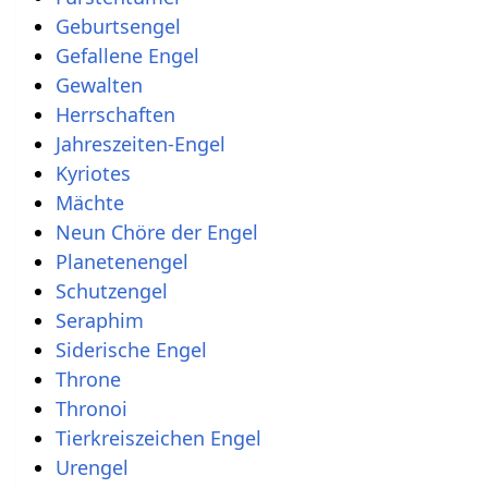
Geburtsengel
Gefallene Engel
Gewalten
Herrschaften
Jahreszeiten-Engel
Kyriotes
Mächte
Neun Chöre der Engel
Planetenengel
Schutzengel
Seraphim
Siderische Engel
Throne
Thronoi
Tierkreiszeichen Engel
Urengel