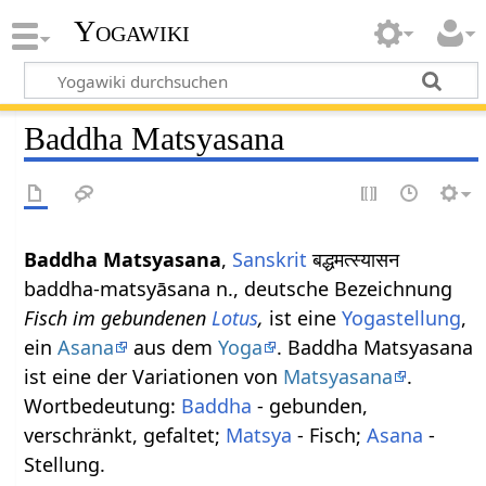
Yogawiki
Baddha Matsyasana
Baddha Matsyasana
,
Sanskrit
बद्धमत्स्यासन
baddha-matsyāsana n., deutsche Bezeichnung
Fisch im gebundenen
Lotus
,
ist eine
Yogastellung
,
ein
Asana
aus dem
Yoga
. Baddha Matsyasana
ist eine der Variationen von
Matsyasana
.
Wortbedeutung:
Baddha
- gebunden,
verschränkt, gefaltet;
Matsya
- Fisch;
Asana
-
Stellung.