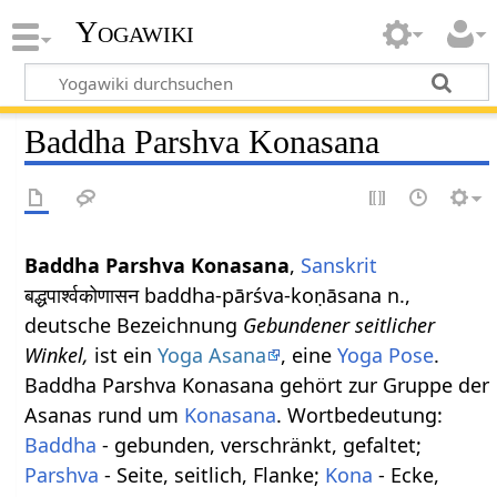
Yogawiki
Baddha Parshva Konasana
Baddha Parshva Konasana
,
Sanskrit
बद्धपार्श्वकोणासन baddha-pārśva-koṇāsana n.,
deutsche Bezeichnung
Gebundener seitlicher
Winkel,
ist ein
Yoga Asana
, eine
Yoga Pose
.
Baddha Parshva Konasana gehört zur Gruppe der
Asanas rund um
Konasana
. Wortbedeutung:
Baddha
- gebunden, verschränkt, gefaltet;
Parshva
- Seite, seitlich, Flanke;
Kona
- Ecke,