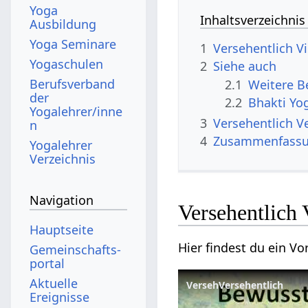
Yoga
Inhaltsverzeichnis
Ausbildung
Yoga Seminare
1
Versehen
Yogaschulen
2
Siehe auch
Berufsverband
2.1
der
2.2
Bhakti Yo
Yogalehrer/inne
3
Ver
n
4
Zusammenfass
Yogalehrer
Verzeichnis
Navigation
Ver
Hauptseite
Gemeinschafts­
portal
Aktuelle
Ereignisse