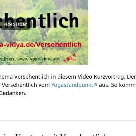
Video laden
Erfahre einiges zum Thema Versehentlich‏‎ in diesem Video Kurzvortrag. D
spricht hier über Versehentlich‏‎ vom
Yogastandpunkt
aus. So kommt 
 Gedanken.