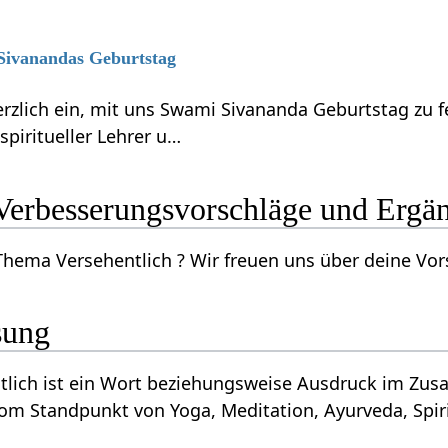
 Sivanandas Geburtstag
erzlich ein, mit uns Swami Sivananda Geburtstag zu 
piritueller Lehrer u…
ersehentlich‏‎ Verbesserungsvorschläge und E
Kennst du mehr zum Thema Versehentlich‏‎ ? Wir fr
sung
ein an sich und kann
vom Standpunkt von Yoga, Meditation, Ayurveda, Spiri