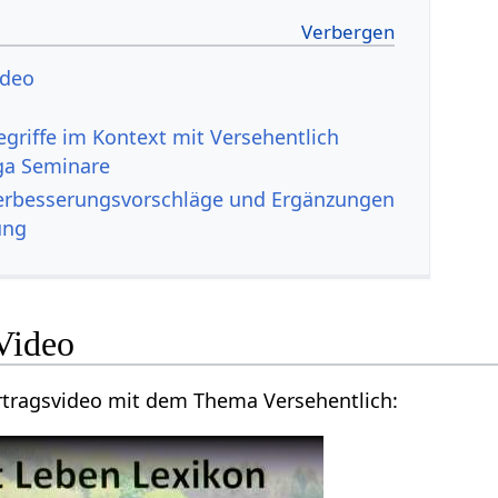
tlich‏‎ Video
ga Seminare
sehentlich‏‎ Verbesserungsvorschläge und Ergänzungen
ung
sehentlich‏‎ Video
Hier findest du ein Vortragsvideo mit dem Thema Versehentlich‏‎: