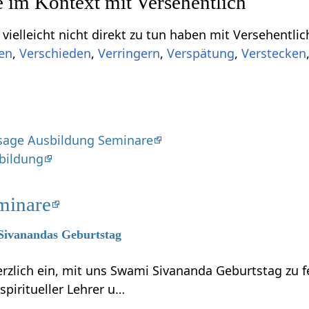
cht direkt zu tun haben mit Versehentlich‏‎, aber für dich von Interesse sein könnten, si
,
,
,
,
sage Ausbildung Seminare
sbildung
minare
 Sivanandas Geburtstag
erzlich ein, mit uns Swami Sivananda Geburtstag zu 
piritueller Lehrer u…