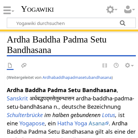
Yogawiki
Ardha Baddha Padma Setu
Bandhasana
(Weitergeleitet von
Ardhabaddhapadmasetubandhasana
)
Ardha Baddha Padma Setu Bandhasana
,
Sanskrit
अर्धबद्धपद्मसेतुबन्धासन ardha-baddha-padma-
setu-bandhāsana n., deutsche Bezeichnung
Schulterbrücke
im halben gebundenen
Lotus
,
ist
eine
Yogapose
, ein
Hatha Yoga
Asana
. Ardha
Baddha Padma Setu Bandhasana gilt als eine der